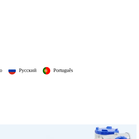
no
Русский
Português