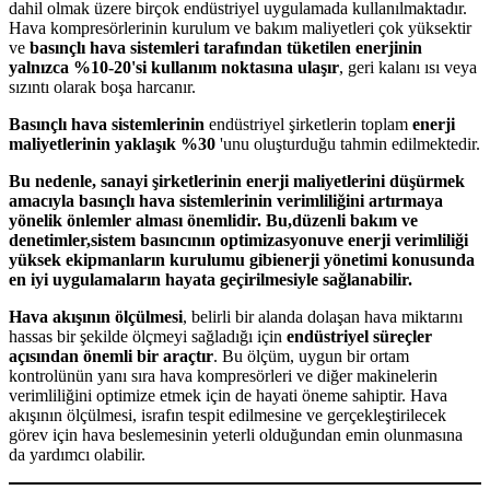
dahil olmak üzere birçok endüstriyel uygulamada kullanılmaktadır.
Hava kompresörlerinin kurulum ve bakım maliyetleri çok yüksektir
ve
basınçlı hava sistemleri tarafından tüketilen enerjinin
yalnızca %10-20'si kullanım noktasına ulaşır
, geri kalanı ısı veya
sızıntı olarak boşa harcanır.
Basınçlı hava sistemlerinin
endüstriyel şirketlerin toplam
enerji
maliyetlerinin yaklaşık %30
'unu oluşturduğu tahmin edilmektedir.
Bu nedenle, sanayi şirketlerinin enerji maliyetlerini düşürmek
amacıyla basınçlı hava sistemlerinin verimliliğini artırmaya
yönelik önlemler alması önemlidir. Bu,
düzenli bakım ve
denetimler
,
sistem basıncının optimizasyonu
ve enerji verimliliği
yüksek ekipmanların kurulumu gibi
enerji yönetimi konusunda
en iyi uygulamaların
hayata geçirilmesiyle sağlanabilir.
Hava akışının ölçülmesi
, belirli bir alanda dolaşan hava miktarını
hassas bir şekilde ölçmeyi sağladığı için
endüstriyel süreçler
açısından önemli bir araçtır
. Bu ölçüm, uygun bir ortam
kontrolünün yanı sıra hava kompresörleri ve diğer makinelerin
verimliliğini optimize etmek için de hayati öneme sahiptir. Hava
akışının ölçülmesi, israfın tespit edilmesine ve gerçekleştirilecek
görev için hava beslemesinin yeterli olduğundan emin olunmasına
da yardımcı olabilir.