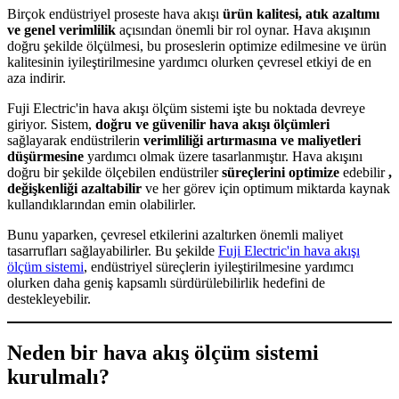
Birçok endüstriyel proseste hava akışı
ürün kalitesi, atık azaltımı
ve genel verimlilik
açısından önemli bir rol oynar. Hava akışının
doğru şekilde ölçülmesi, bu proseslerin optimize edilmesine ve ürün
kalitesinin iyileştirilmesine yardımcı olurken çevresel etkiyi de en
aza indirir.
Fuji Electric'in hava akışı ölçüm sistemi işte bu noktada devreye
giriyor. Sistem,
doğru ve güvenilir hava akışı ölçümleri
sağlayarak endüstrilerin
verimliliği artırmasına ve maliyetleri
düşürmesine
yardımcı olmak üzere tasarlanmıştır. Hava akışını
doğru bir şekilde ölçebilen endüstriler
süreçlerini optimize
edebilir
,
değişkenliği azaltabilir
ve her görev için optimum miktarda kaynak
kullandıklarından emin olabilirler.
Bunu yaparken, çevresel etkilerini azaltırken önemli maliyet
tasarrufları sağlayabilirler. Bu şekilde
Fuji Electric'in hava akışı
ölçüm sistemi
, endüstriyel süreçlerin iyileştirilmesine yardımcı
olurken daha geniş kapsamlı sürdürülebilirlik hedefini de
destekleyebilir.
Neden bir hava akış ölçüm sistemi
kurulmalı?