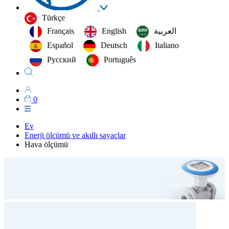
Türkçe
Français
English
العربية‏
Español
Deutsch
Italiano
Русский
Português
0
Ev
Enerji ölçümü ve akıllı sayaçlar
Hava ölçümü