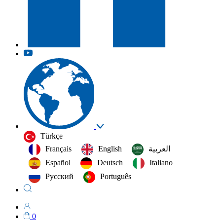
Türkçe
Français
English
العربية‏
Español
Deutsch
Italiano
Русский
Português
0