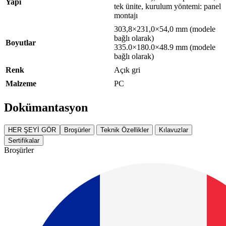
Yapı
tek ünite, kurulum yöntemi: panel
montajı
303,8×231,0×54,0 mm (modele
bağlı olarak)
Boyutlar
335.0×180.0×48.9 mm (modele
bağlı olarak)
Renk
Açık gri
Malzeme
PC
Dokümantasyon
HER ŞEYİ GÖR
Broşürler
Teknik Özellikler
Kılavuzlar
Sertifikalar
Broşürler