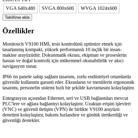
VGA 640x480
SVGA 800x600
WVGA 1024x600
Teklifime ekle
Özellikler
Monitouch V9100 HMI, tesis kontrolünü optimize etmek için
tasarlanmış kompakt, yüksek performanslı 10 inçlik bir insan-
makine arayüzüdür. Dokunmatik ekranı, ekipman ve proseslerin
hassas ve doğal kontrolü için mükemmel okunabilirlik ve akıcı
navigasyon sunar.
IP66 ön panele sahip sağlam tasarımı, zorlu endüstriyel ortamlarda
güvenilir kullanımı garanti eder. Ekranların ve menülerin ergonomik
tasarımı, personelin sistemi hızlı bir şekilde kavramasını kolaylaştırır.
Entegrasyon açısından Ethernet, seri ve USB bağlantıları mevcut
PLC'lere ve ağlara bağlantıyı kolaylaştırır. Uzaktan erişim işlevleri
(VNC) ve güvenli iletişim (VPN) ile birlikte V9100 arayüzü
denetimi kolaylaştırır, bakımı hızlandırır ve günlük üretkenliği ve
güvenliği destekler.