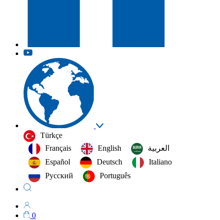
Türkçe
Français
English
العربية‏
Español
Deutsch
Italiano
Русский
Português
0