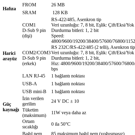
FROM
26 MB
Hafıza
SRAM
128 KB
RS-422/485, Asenkron tip
COM1
Veri uzunluğu: 7, 8 bit, Eşlik: Çift/Eksi/Yok
D-Sub 9 pin
Durdurma bitleri: 1, 2 bit
(dişi)
Speed:
4800/9600/19200/38400/57600/76800/115
RS 232C/RS-422/485 (2 telli), Asenkron tip
COM2/COM3
Veri uzunluğu: 7, 8 bit, Eşlik: Çift/Eksi/Yok
Harici
D-Sub 9 pin
Durdurma bitleri: 1, 2 bit,
arayüz
(erkek)
Hız: 4800/9600/19200/38400/57600/76800
bps
LAN RJ-45
1 bağlantı noktası
USB-A
1 bağlantı noktası
USB mini-B
1 bağlantı noktası
İzin verilen
24 V DC ± 10
gerilim
Güç
kaynağı
Tüketim
11W veya daha az
(maksimum)
Ortam
0 ila 50°C
sıcaklığı
Bağıl nem
85 maksimum bağıl nem (yoğuşmasız)