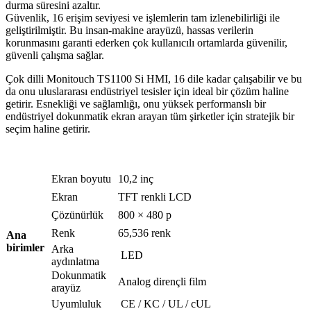
durma süresini azaltır.
Güvenlik, 16 erişim seviyesi ve işlemlerin tam izlenebilirliği ile
geliştirilmiştir. Bu insan-makine arayüzü, hassas verilerin
korunmasını garanti ederken çok kullanıcılı ortamlarda güvenilir,
güvenli çalışma sağlar.
Çok dilli Monitouch TS1100 Si HMI, 16 dile kadar çalışabilir ve bu
da onu uluslararası endüstriyel tesisler için ideal bir çözüm haline
getirir. Esnekliği ve sağlamlığı, onu yüksek performanslı bir
endüstriyel dokunmatik ekran arayan tüm şirketler için stratejik bir
seçim haline getirir.
Ekran boyutu
10,2 inç
Ekran
TFT renkli LCD
Çözünürlük
800 × 480 p
Renk
65,536 renk
Ana
birimler
Arka
LED
aydınlatma
Dokunmatik
Analog dirençli film
arayüz
Uyumluluk
CE / KC / UL / cUL