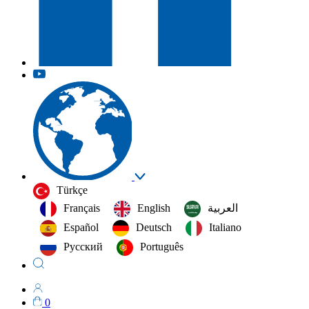
Türkçe
Français
English
العربية‏
Español
Deutsch
Italiano
Русский
Português
0