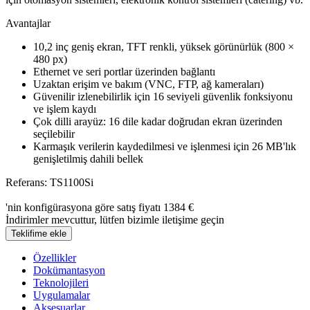
Avantajlar
10,2 inç geniş ekran, TFT renkli, yüksek görünürlük (800 ×
480 px)
Ethernet ve seri portlar üzerinden bağlantı
Uzaktan erişim ve bakım (VNC, FTP, ağ kameraları)
Güvenilir izlenebilirlik için 16 seviyeli güvenlik fonksiyonu
ve işlem kaydı
Çok dilli arayüz: 16 dile kadar doğrudan ekran üzerinden
seçilebilir
Karmaşık verilerin kaydedilmesi ve işlenmesi için 26 MB'lık
genişletilmiş dahili bellek
Referans: TS1100Si
'nin konfigürasyona göre satış fiyatı
1384 €
İndirimler mevcuttur, lütfen bizimle iletişime geçin
Teklifime ekle
Özellikler
Dokümantasyon
Teknolojileri
Uygulamalar
Aksesuarlar