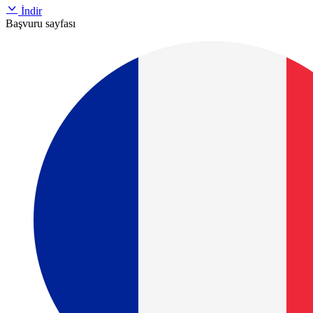
İndir
Başvuru sayfası