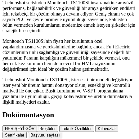
Technoshot serisinden Monitouch TS1100Si insan-makine arayüzü
performans, bağlanabilirlik ve güvenliği bir araya getirirken endüstri
için rekabetçi bir çözüm olmaya devam ediyor. Geniş ekranı ve çok
sayıda PLC ve çevre birimiyle uyumluluğu sayesinde, kaliteden
ödün vermeden kurulumlarını modernize etmek isteyen şirketler için
stratejik bir seçimdir.
Monitouch TS1100Si'nin fiyatı her kurulumun özel
yapılandırmasına ve gereksinimlerine bağlıdır, ancak Fuji Electric
çözümlerinin ünlü sağlamlığı ve güvenilirliği sayesinde değerli bir
yatırımdır. Paranın karşılığını mükemmel bir şekilde vermesi, onu
hem ilk kez kurulum hem de mevcut bir HMI arayüzünün
değiştirilmesi için ideal bir çözüm haline getirmektedir.
Technoshot Monitouch TS1100Si, ister eski bir modeli değiştiriyor
ister yeni bir üretim hattını donatıyor olsun, esnekliği ve kontrollü
maliyeti ile öne çıkar. Basit kurulumu ve V-SFT programlama
yazılımı ile uyumluluğu, geçişi kolaylaştırır ve üretim durmalarıyla
ilişkili maliyetleri azaltır.
Dokümantasyon
HER ŞEYİ GÖR
Broşürler
Teknik Özellikler
Kılavuzlar
Sertifikalar
Başvuru sayfası