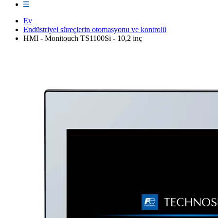
Ev
Endüstriyel süreçlerin otomasyonu ve kontrolü
HMI - Monitouch TS1100Si - 10,2 inç