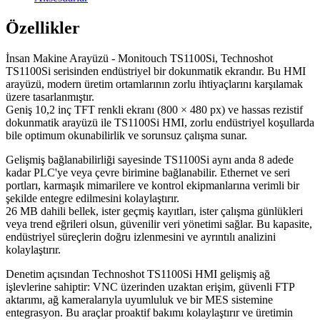
Özellikler
İnsan Makine Arayüzü - Monitouch TS1100Si, Technoshot
TS1100Si serisinden endüstriyel bir dokunmatik ekrandır. Bu HMI
arayüzü, modern üretim ortamlarının zorlu ihtiyaçlarını karşılamak
üzere tasarlanmıştır.
Geniş 10,2 inç TFT renkli ekranı (800 × 480 px) ve hassas rezistif
dokunmatik arayüzü ile TS1100Si HMI, zorlu endüstriyel koşullarda
bile optimum okunabilirlik ve sorunsuz çalışma sunar.
Gelişmiş bağlanabilirliği sayesinde TS1100Si aynı anda 8 adede
kadar PLC'ye veya çevre birimine bağlanabilir. Ethernet ve seri
portları, karmaşık mimarilere ve kontrol ekipmanlarına verimli bir
şekilde entegre edilmesini kolaylaştırır.
26 MB dahili bellek, ister geçmiş kayıtları, ister çalışma günlükleri
veya trend eğrileri olsun, güvenilir veri yönetimi sağlar. Bu kapasite,
endüstriyel süreçlerin doğru izlenmesini ve ayrıntılı analizini
kolaylaştırır.
Denetim açısından Technoshot TS1100Si HMI gelişmiş ağ
işlevlerine sahiptir: VNC üzerinden uzaktan erişim, güvenli FTP
aktarımı, ağ kameralarıyla uyumluluk ve bir MES sistemine
entegrasyon. Bu araçlar proaktif bakımı kolaylaştırır ve üretimin