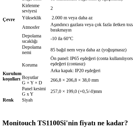
Kirlenme
2
seviyesi
Yükseklik
2.000 m veya daha az
Çevre
Aşındırıcı gazlara veya çok fazla iletken to
Atmosfer
bırakmayın
Depolama
-10 ila 60°C
sıcaklığı
Depolama
85 bağıl nem veya daha az (yoğuşmasız)
nemi
Ön panel: IP65 eşdeğeri (conta kullanılıyors
eşdeğeri (contasız)
Koruma
Arka kapak: IP20 eşdeğeri
Kurulum
Boyutlar
koşulları
266,8 × 206,8 × 38,0 mm
G × Y × D
Panel kesimi
257,0 × 199,0 (+0,5/-0)mm
G x Y
Renk
Siyah
Monitouch TS1100Si'nin fiyatı ne kadar?