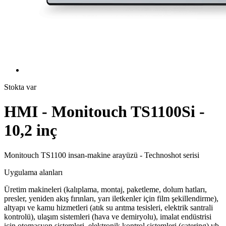
Stokta var
HMI - Monitouch TS1100Si -
10,2 inç
Monitouch TS1100 insan-makine arayüzü - Technoshot serisi
Uygulama alanları
Üretim makineleri (kalıplama, montaj, paketleme, dolum hatları,
presler, yeniden akış fırınları, yarı iletkenler için film şekillendirme),
altyapı ve kamu hizmetleri (atık su arıtma tesisleri, elektrik santrali
kontrolü), ulaşım sistemleri (hava ve demiryolu), imalat endüstrisi
için otomasyon sistemleri, elektronik kontrol sistemleri (catering) vb.