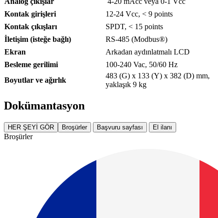
Analog çıkışlar
4-20 mAcc veya 0-1 Vcc
Kontak girişleri
12-24 Vcc, < 9 points
Kontak çıkışları
SPDT, < 15 points
İletişim (isteğe bağlı)
RS-485 (Modbus®)
Ekran
Arkadan aydınlatmalı LCD
Besleme gerilimi
100-240 Vac, 50/60 Hz
483 (G) x 133 (Y) x 382 (D) mm,
Boyutlar ve ağırlık
yaklaşık 9 kg
Dokümantasyon
HER ŞEYİ GÖR
Broşürler
Başvuru sayfası
El ilanı
Broşürler