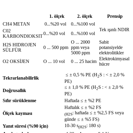
1. ölçek
2. ölçek
Prensip
CH4 METAN
0...%20 vol
0...%100 vol
Tek ışınlı NDIR
C02
0...%20 vol
0...%100 vol
KARBONDIOKSIT
O ... 2000
Sabit
H2S HIDROJEN
0 ... 500 ppm
ppm veya
potansiyelde
SÜLFÜR
5000 ppm
elektrolitikler
Elektrokimyasal
O2 OKSİJEN
O ... 10 vol
0 ... 25 hacim
hücre
≤ ± 0,5 % PE (H
S : < ± 2,0 %
2
Tekrarlanabilirlik
PE)
≤ ± 1,0 % PE (H
S : < ± 2,0 %
2
Doğrusallık
PE)
Sıfır sürüklenme
Haftada ≤ ± %2 PE
Haftalık ≤ ± %2 FS
: haftada ≤ ± %2,5 FS veya
Ölçek kayması
(H2S
günde ≤ ± %5 FS)
10-30 s
: 180 s)
Yanıt süresi (%90 için)
(H2S