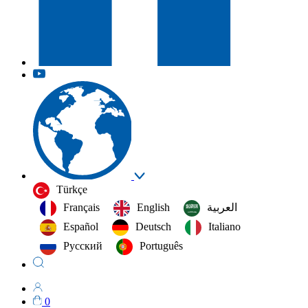
Türkçe
Français
English
العربية‏
Español
Deutsch
Italiano
Русский
Português
0