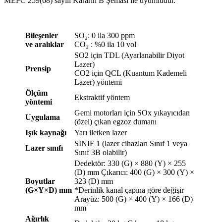
MEPC 259(68) sayılı Kararın B Şeması ile uyumludur.
Bileşenler
SO₂: 0 ila 300 ppm
ve aralıklar
CO₂ : %0 ila 10 vol
SO2 için TDL (Ayarlanabilir Diyot
Lazer)
Prensip
CO2 için QCL (Kuantum Kademeli
Lazer) yöntemi
Ölçüm
Ekstraktif yöntem
yöntemi
Gemi motorları için SOx yıkayıcıdan
Uygulama
(özel) çıkan egzoz dumanı
Işık kaynağı
Yarı iletken lazer
SINIF 1 (lazer cihazları Sınıf 1 veya
Lazer sınıfı
Sınıf 3B olabilir)
Dedektör: 330 (G) × 880 (Y) × 255
(D) mm Çıkarıcı: 400 (G) × 300 (Y) ×
Boyutlar
323 (D) mm
(G×Y×D) mm
*Derinlik kanal çapına göre değişir
Arayüz: 500 (G) × 400 (Y) × 166 (D)
mm
Ağırlık