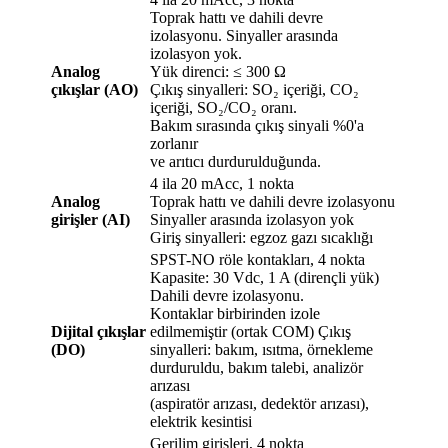
Toprak hattı ve dahili devre
izolasyonu. Sinyaller arasında
izolasyon yok.
Analog
Yük direnci: ≤ 300 Ω
çıkışlar (AO)
Çıkış sinyalleri: SO₂ içeriği, CO₂
içeriği, SO₂/CO₂ oranı.
Bakım sırasında çıkış sinyali %0'a
zorlanır
ve arıtıcı durdurulduğunda.
4 ila 20 mAcc, 1 nokta
Analog
Toprak hattı ve dahili devre izolasyonu
girişler (AI)
Sinyaller arasında izolasyon yok
Giriş sinyalleri: egzoz gazı sıcaklığı
SPST-NO röle kontakları, 4 nokta
Kapasite: 30 Vdc, 1 A (dirençli yük)
Dahili devre izolasyonu.
Kontaklar birbirinden izole
Dijital çıkışlar
edilmemiştir (ortak COM) Çıkış
(DO)
sinyalleri: bakım, ısıtma, örnekleme
durduruldu, bakım talebi, analizör
arızası
(aspiratör arızası, dedektör arızası),
elektrik kesintisi
Gerilim girişleri, 4 nokta