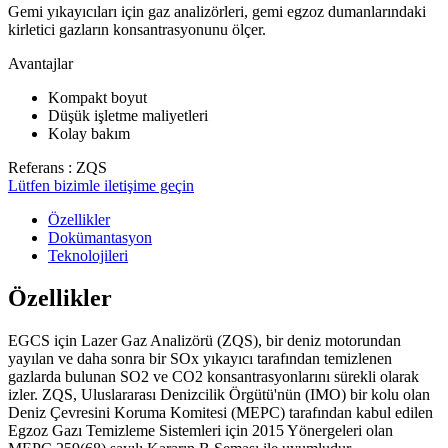
Gemi yıkayıcıları için gaz analizörleri, gemi egzoz dumanlarındaki
kirletici gazların konsantrasyonunu ölçer.
Avantajlar
Kompakt boyut
Düşük işletme maliyetleri
Kolay bakım
Referans : ZQS
Lütfen bizimle iletişime geçin
Özellikler
Dokümantasyon
Teknolojileri
Özellikler
EGCS için Lazer Gaz Analizörü (ZQS), bir deniz motorundan
yayılan ve daha sonra bir SOx yıkayıcı tarafından temizlenen
gazlarda bulunan SO2 ve CO2 konsantrasyonlarını sürekli olarak
izler. ZQS, Uluslararası Denizcilik Örgütü'nün (IMO) bir kolu olan
Deniz Çevresini Koruma Komitesi (MEPC) tarafından kabul edilen
Egzoz Gazı Temizleme Sistemleri için 2015 Yönergeleri olan