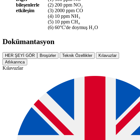
bileşenlerle
(2) 200 ppm NO₂
etkileşim
(3) 2000 ppm CO
(4) 10 ppm NH₃
(5) 10 ppm CH₄
(6) 60°C'de doymuş H₂O
Dokümantasyon
HER ŞEYİ GÖR
Broşürler
Teknik Özellikler
Kılavuzlar
Atlıkarınca
Kılavuzlar