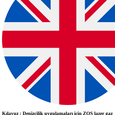
Kılavuz : Denizcilik uygulamaları için ZQS lazer gaz