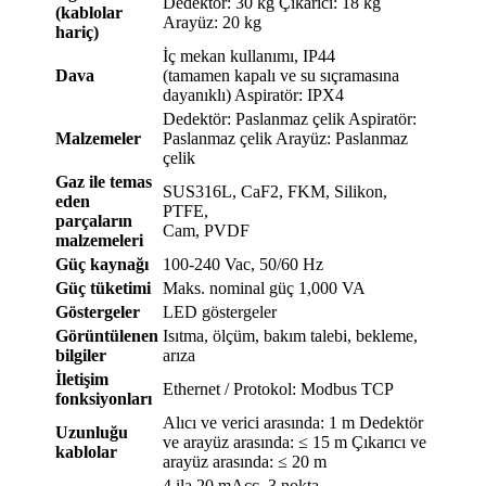
Dedektör: 30 kg Çıkarıcı: 18 kg
(kablolar
Arayüz: 20 kg
hariç)
İç mekan kullanımı, IP44
Dava
(tamamen kapalı ve su sıçramasına
dayanıklı) Aspiratör: IPX4
Dedektör: Paslanmaz çelik Aspiratör:
Malzemeler
Paslanmaz çelik Arayüz: Paslanmaz
çelik
Gaz ile temas
SUS316L, CaF2, FKM, Silikon,
eden
PTFE,
parçaların
Cam, PVDF
malzemeleri
Güç kaynağı
100-240 Vac, 50/60 Hz
Güç tüketimi
Maks. nominal güç 1,000 VA
Göstergeler
LED göstergeler
Görüntülenen
Isıtma, ölçüm, bakım talebi, bekleme,
bilgiler
arıza
İletişim
Ethernet / Protokol: Modbus TCP
fonksiyonları
Alıcı ve verici arasında: 1 m Dedektör
Uzunluğu
ve arayüz arasında: ≤ 15 m Çıkarıcı ve
kablolar
arayüz arasında: ≤ 20 m
4 ila 20 mAcc, 3 nokta