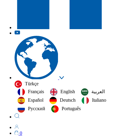
Türkçe
Français
English
العربية‏
Español
Deutsch
Italiano
Русский
Português
0