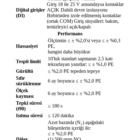
Giriş 18 ile 25 V arasındaysa kontaklar
Dijital girişler
AÇIK Dahili devre izolasyonu
(DI)
Birbirinden izole edilmemiş kontaklar
(ortak COM) Giriş sinyalleri: bakım,
temizleyici açık/kapalı
Performans
Ölçümün ≤ ± %2,0'si veya ≤ ± %0,3
Hassasiyet
PE,
hangisi daha büyükse
10'luk standart sapmanın 2,5 katı
Tespit limiti
tekrarlayan yanıtlar: ≤ ± %1,0 PE
Gürültü
≤ %2,0 PE tepeden tepeye
Sıfır
6 ay boyunca ≤ ± %2,0 PE
sürüklenme
Ölçek
6 ay boyunca ≤ ± %2,0 PE
kayması
Tepki süresi
≤ 180 s
(t90)
Isıtma süresi
≤ 120 dakika
Azot bazında (N₂) aşağıdaki
bileşenlerin içeriği ile:
≤ ± %2,0 PE
Diğer
(1) 500 ppm NO