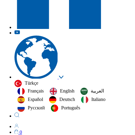
Türkçe
Français
English
العربية‏
Español
Deutsch
Italiano
Русский
Português
0