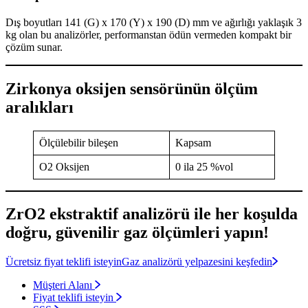
Dış boyutları 141 (G) x 170 (Y) x 190 (D) mm ve ağırlığı yaklaşık 3
kg olan bu analizörler, performanstan ödün vermeden kompakt bir
çözüm sunar.
Zirkonya oksijen sensörünün ölçüm
aralıkları
Ölçülebilir bileşen
Kapsam
O2 Oksijen
0 ila 25 %vol
ZrO2 ekstraktif analizörü ile her koşulda
doğru, güvenilir gaz ölçümleri yapın!
Ücretsiz fiyat teklifi isteyin
Gaz analizörü yelpazesini keşfedin
Müşteri Alanı
Fiyat teklifi isteyin