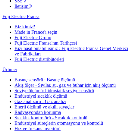
SSS
İletişim
Fuji Electric Fransa
Biz kimiz?
Made in France'ı seçin
Fuji Electric Group
Fuji Electric Fransa'nın Tarihçesi
Bizi nasıl bulabilirsiniz : Fuji Electric Fransa Genel Merkezi
ve Fabrikaları
Fuji Electric distribütörleri
Ürünler
Basınç sensörü : Basınç ölçümü
Akış ölçer - Sıvılar, su, gaz ve buhar için akış ölçümü
Seviye ölçümü: hidrostatik seviye sensörü
Endüstriyel sıcaklık ölçümü
Gaz analizörü - Gaz analizi
Enerji ölçümü ve akıllı sayaçlar
Radyasyondan korunma
Sıcaklık kontrolörü - Sıcaklık kontrolü
Endüstriyel süreçlerin otomasyonu ve kontrolü
Hız ve frekans invertörü