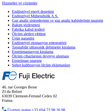
Hizmetler ve çözümler
Endüstriyel enerji denetimi
Endüstriyel Mühendislik A.Ş.
Gaz analiz sistemlerinin ve gaz analiz kabinlerinin tasarımı
Bakım sözleşmesi
Fabrika kabul testleri
Ölçüm aletleri eğitimi
Ürün garantisi
Endüstriyel otomasyon entegratörü
Taşınabilir ultrasonik debimetre kiralama
Enstrümantasyon kiralama
Ölçüm cihazlarının devreye alınması
Enstrüman onarımı
Şirket kalibrasyon ölçüm ekipmanları
46, rue Georges Besse
ZI du Brézet
63039 Clermont-Ferrand Cedex 02
Fransa
Ücretsiz arama
+33 (0)4 73 98 26 98