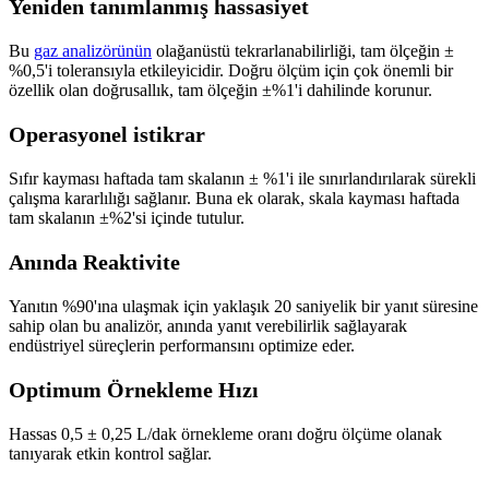
Yeniden tanımlanmış hassasiyet
Bu
gaz analizörünün
olağanüstü tekrarlanabilirliği, tam ölçeğin ±
%0,5'i toleransıyla etkileyicidir. Doğru ölçüm için çok önemli bir
özellik olan doğrusallık, tam ölçeğin ±%1'i dahilinde korunur.
Operasyonel istikrar
Sıfır kayması haftada tam skalanın ± %1'i ile sınırlandırılarak sürekli
çalışma kararlılığı sağlanır. Buna ek olarak, skala kayması haftada
tam skalanın ±%2'si içinde tutulur.
Anında Reaktivite
Yanıtın %90'ına ulaşmak için yaklaşık 20 saniyelik bir yanıt süresine
sahip olan bu analizör, anında yanıt verebilirlik sağlayarak
endüstriyel süreçlerin performansını optimize eder.
Optimum Örnekleme Hızı
Hassas 0,5 ± 0,25 L/dak örnekleme oranı doğru ölçüme olanak
tanıyarak etkin kontrol sağlar.