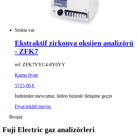
Stokta var
Ekstraktif zirkonya oksijen analizörü
- ZFK7
ref: ZFK7YYC4-8Y0YY
Kamu fiyatı
5715,00
€
İndirimler mevcuttur, lütfen bizimle iletişime geçin
Fiyat teklifi isteyin
Broşür
Fuji Electric gaz analizörleri