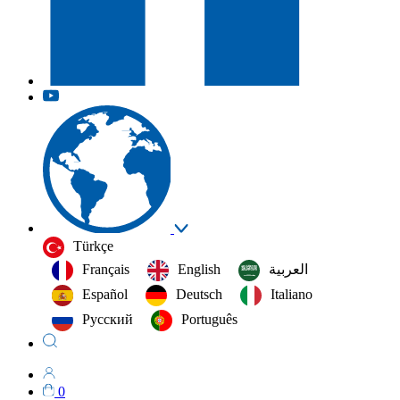
Türkçe
Français
English
العربية‏
Español
Deutsch
Italiano
Русский
Português
0