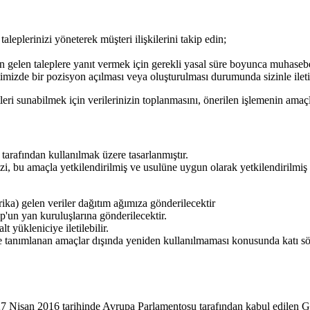
 taleplerinizi yöneterek müşteri ilişkilerini takip edin;
n gelen taleplere yanıt vermek için gerekli yasal süre boyunca muhasebe
imizde bir pozisyon açılması veya oluşturulması durumunda sizinle ilet
i sunabilmek için verilerinizin toplanmasını, önerilen işlemenin amaçlar
afından kullanılmak üzere tasarlanmıştır.
inizi, bu amaçla yetkilendirilmiş ve usulüne uygun olarak yetkilendirilmi
a) gelen veriler dağıtım ağımıza gönderilecektir
'un yan kuruluşlarına gönderilecektir.
t yükleniciye iletilebilir.
ede tanımlanan amaçlar dışında yeniden kullanılmaması konusunda katı sö
7 Nisan 2016 tarihinde Avrupa Parlamentosu tarafından kabul edilen Ge