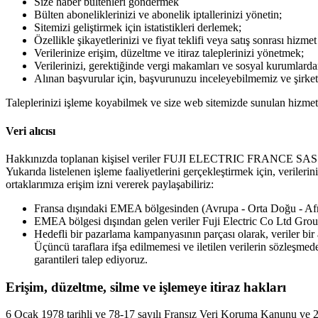
Size haber bültenleri göndermek
Bülten aboneliklerinizi ve abonelik iptallerinizi yönetin;
Sitemizi geliştirmek için istatistikleri derlemek;
Özellikle şikayetlerinizi ve fiyat teklifi veya satış sonrası hizmet
Verilerinize erişim, düzeltme ve itiraz taleplerinizi yönetmek;
Verilerinizi, gerektiğinde vergi makamları ve sosyal kurumlarda
Alınan başvurular için, başvurunuzu inceleyebilmemiz ve şirket
Taleplerinizi işleme koyabilmek ve size web sitemizde sunulan hizmetler
Veri alıcısı
Hakkınızda toplanan kişisel veriler FUJI ELECTRIC FRANCE SAS tar
Yukarıda listelenen işleme faaliyetlerini gerçekleştirmek için, veriler
ortaklarımıza erişim izni vererek paylaşabiliriz:
Fransa dışındaki EMEA bölgesinden (Avrupa - Orta Doğu - Afrik
EMEA bölgesi dışından gelen veriler Fuji Electric Co Ltd Group
Hedefli bir pazarlama kampanyasının parçası olarak, veriler bir al
Üçüncü taraflara ifşa edilmemesi ve iletilen verilerin sözleşm
garantileri talep ediyoruz.
Erişim, düzeltme, silme ve işlemeye itiraz hakları
6 Ocak 1978 tarihli ve 78-17 sayılı Fransız Veri Koruma Kanunu ve 2