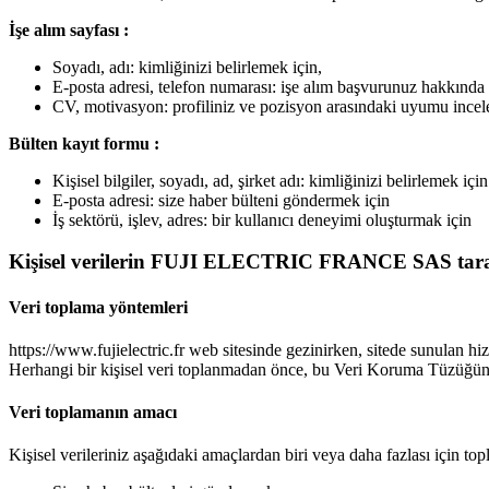
İşe alım sayfası :
Soyadı, adı: kimliğinizi belirlemek için,
E-posta adresi, telefon numarası: işe alım başvurunuz hakkında 
CV, motivasyon: profiliniz ve pozisyon arasındaki uyumu incel
Bülten kayıt formu :
Kişisel bilgiler, soyadı, ad, şirket adı: kimliğinizi belirlemek için
E-posta adresi: size haber bülteni göndermek için
İş sektörü, işlev, adres: bir kullanıcı deneyimi oluşturmak için
Kişisel verilerin FUJI ELECTRIC FRANCE SAS tara
Veri toplama yöntemleri
https://www.fujielectric.fr web sitesinde gezinirken, sitede sunulan hi
Herhangi bir kişisel veri toplanmadan önce, bu Veri Koruma Tüzüğünü o
Veri toplamanın amacı
Kişisel verileriniz aşağıdaki amaçlardan biri veya daha fazlası için topl