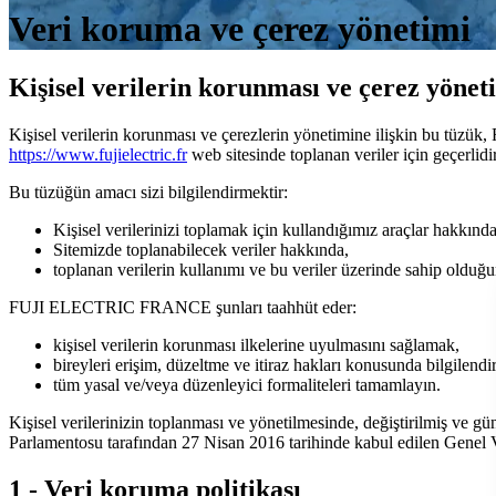
Veri koruma ve çerez yönetimi
Kişisel verilerin korunması ve çerez yönet
Kişisel verilerin korunması ve çerezlerin yönetimine ilişkin bu tüzük
https://www.fujielectric.fr
web sitesinde toplanan veriler için geçerlidir
Bu tüzüğün amacı sizi bilgilendirmektir:
Kişisel verilerinizi toplamak için kullandığımız araçlar hakkınd
Sitemizde toplanabilecek veriler hakkında,
toplanan verilerin kullanımı ve bu veriler üzerinde sahip olduğ
FUJI ELECTRIC FRANCE şunları taahhüt eder:
kişisel verilerin korunması ilkelerine uyulmasını sağlamak,
bireyleri erişim, düzeltme ve itiraz hakları konusunda bilgilend
tüm yasal ve/veya düzenleyici formaliteleri tamamlayın.
Kişisel verilerinizin toplanması ve yönetilmesinde, değiştirilmiş ve g
Parlamentosu tarafından 27 Nisan 2016 tarihinde kabul edilen Genel
1 - Veri koruma politikası