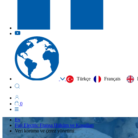
Türkçe
Français
0
Ev
Fuji Electric Fransa Hüküm ve Koşulları
Veri koruma ve çerez yönetimi