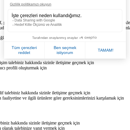
f, posta ve e-posta adresleri, telefon numaraları, meslek, eğitim, nitelikle
ğrudan veya dolaylı olarak (bilgilerin bir araya getirilmesi yoluyla) tanı
amda bize iletilen kişisel verileri toplayabiliriz:
etişim talebiniz hakkında sizinle iletişime geçmek için
nıcı profili oluşturmak için
klif talebiniz hakkında sizinle iletişime geçmek için
in faaliyetine ve ilgili ürünlere göre gereksinimlerinizi karşılamak için
alebiniz hakkında sizinle iletişime geçmek için
 olarak talebinize yanıt vermek için