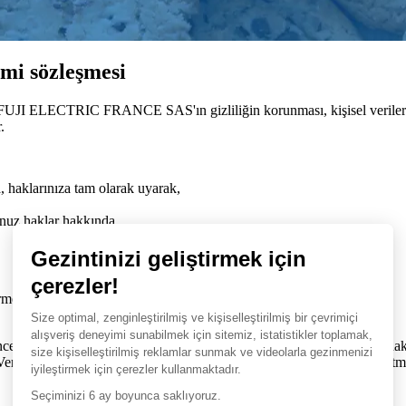
imi sözleşmesi
, FUJI ELECTRIC FRANCE SAS'ın gizliliğin korunması, kişisel verilerin 
.
a, haklarınıza tam olarak uyarak,
unuz haklar hakkında.
irmek,
üncel haliyle veri işleme, veri dosyaları ve bireysel özgürlükler hakkınd
 Veri Koruma Yönetmeliği'ne ve bunlardan kaynaklanan yasa ve yönetme