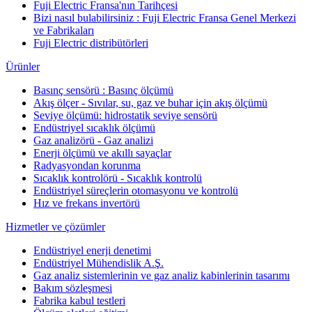
Fuji Electric Fransa'nın Tarihçesi
Bizi nasıl bulabilirsiniz : Fuji Electric Fransa Genel Merkezi
ve Fabrikaları
Fuji Electric distribütörleri
Ürünler
Basınç sensörü : Basınç ölçümü
Akış ölçer - Sıvılar, su, gaz ve buhar için akış ölçümü
Seviye ölçümü: hidrostatik seviye sensörü
Endüstriyel sıcaklık ölçümü
Gaz analizörü - Gaz analizi
Enerji ölçümü ve akıllı sayaçlar
Radyasyondan korunma
Sıcaklık kontrolörü - Sıcaklık kontrolü
Endüstriyel süreçlerin otomasyonu ve kontrolü
Hız ve frekans invertörü
Hizmetler ve çözümler
Endüstriyel enerji denetimi
Endüstriyel Mühendislik A.Ş.
Gaz analiz sistemlerinin ve gaz analiz kabinlerinin tasarımı
Bakım sözleşmesi
Fabrika kabul testleri