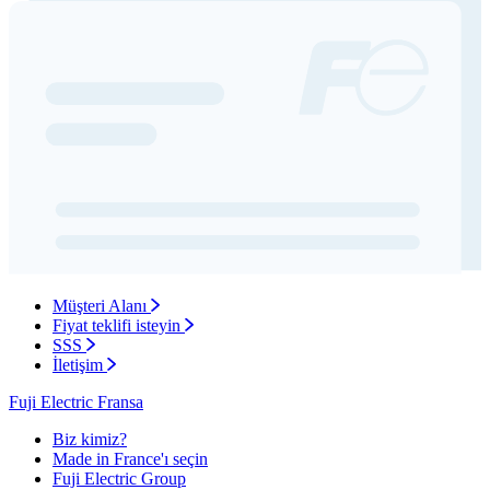
Müşteri Alanı
Fiyat teklifi isteyin
SSS
İletişim
Fuji Electric Fransa
Biz kimiz?
Made in France'ı seçin
Fuji Electric Group