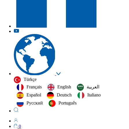
Türkçe
Français
English
العربية‏
Español
Deutsch
Italiano
Русский
Português
0