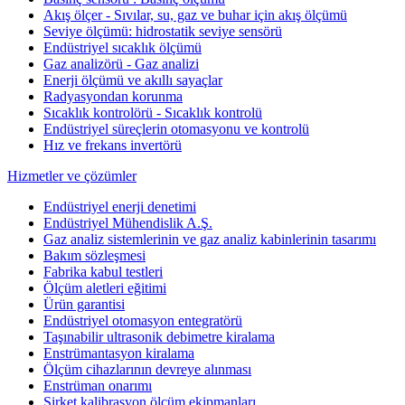
Akış ölçer - Sıvılar, su, gaz ve buhar için akış ölçümü
Seviye ölçümü: hidrostatik seviye sensörü
Endüstriyel sıcaklık ölçümü
Gaz analizörü - Gaz analizi
Enerji ölçümü ve akıllı sayaçlar
Radyasyondan korunma
Sıcaklık kontrolörü - Sıcaklık kontrolü
Endüstriyel süreçlerin otomasyonu ve kontrolü
Hız ve frekans invertörü
Hizmetler ve çözümler
Endüstriyel enerji denetimi
Endüstriyel Mühendislik A.Ş.
Gaz analiz sistemlerinin ve gaz analiz kabinlerinin tasarımı
Bakım sözleşmesi
Fabrika kabul testleri
Ölçüm aletleri eğitimi
Ürün garantisi
Endüstriyel otomasyon entegratörü
Taşınabilir ultrasonik debimetre kiralama
Enstrümantasyon kiralama
Ölçüm cihazlarının devreye alınması
Enstrüman onarımı
Şirket kalibrasyon ölçüm ekipmanları