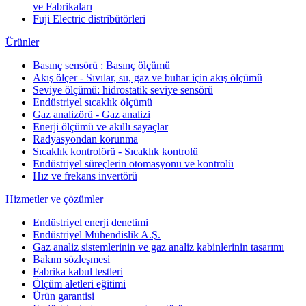
ve Fabrikaları
Fuji Electric distribütörleri
Ürünler
Basınç sensörü : Basınç ölçümü
Akış ölçer - Sıvılar, su, gaz ve buhar için akış ölçümü
Seviye ölçümü: hidrostatik seviye sensörü
Endüstriyel sıcaklık ölçümü
Gaz analizörü - Gaz analizi
Enerji ölçümü ve akıllı sayaçlar
Radyasyondan korunma
Sıcaklık kontrolörü - Sıcaklık kontrolü
Endüstriyel süreçlerin otomasyonu ve kontrolü
Hız ve frekans invertörü
Hizmetler ve çözümler
Endüstriyel enerji denetimi
Endüstriyel Mühendislik A.Ş.
Gaz analiz sistemlerinin ve gaz analiz kabinlerinin tasarımı
Bakım sözleşmesi
Fabrika kabul testleri
Ölçüm aletleri eğitimi
Ürün garantisi