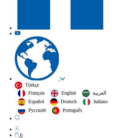
Türkçe
Français
English
العربية‏
Español
Deutsch
Italiano
Русский
Português
0