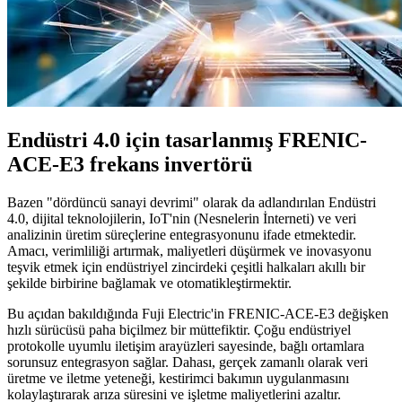
Endüstri 4.0 için tasarlanmış FRENIC-
ACE-E3 frekans invertörü
Bazen "dördüncü sanayi devrimi" olarak da adlandırılan Endüstri
4.0, dijital teknolojilerin, IoT'nin (Nesnelerin İnterneti) ve veri
analizinin üretim süreçlerine entegrasyonunu ifade etmektedir.
Amacı, verimliliği artırmak, maliyetleri düşürmek ve inovasyonu
teşvik etmek için endüstriyel zincirdeki çeşitli halkaları akıllı bir
şekilde birbirine bağlamak ve otomatikleştirmektir.
Bu açıdan bakıldığında Fuji Electric'in FRENIC-ACE-E3 değişken
hızlı sürücüsü paha biçilmez bir müttefiktir. Çoğu endüstriyel
protokolle uyumlu iletişim arayüzleri sayesinde, bağlı ortamlara
sorunsuz entegrasyon sağlar. Dahası, gerçek zamanlı olarak veri
üretme ve iletme yeteneği, kestirimci bakımın uygulanmasını
kolaylaştırarak arıza süresini ve işletme maliyetlerini azaltır.