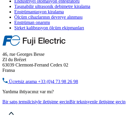
Endüstriyel otomasyon entegratörü
Taşınabilir ultrasonik debimetre kiralama
Enstrümantasyon kiralama
Ölçüm cihazlarının devreye alınması
Enstrüman onarımı
Şirket kalibrasyon ölçüm ekipmanları
46, rue Georges Besse
ZI du Brézet
63039 Clermont-Ferrand Cedex 02
Fransa
Ücretsiz arama
+33 (0)4 73 98 26 98
Yardıma ihtiyacınız var mı?
Bir satış temsilcisiyle iletişime geçin
Bir teknisyenle iletişime geçin