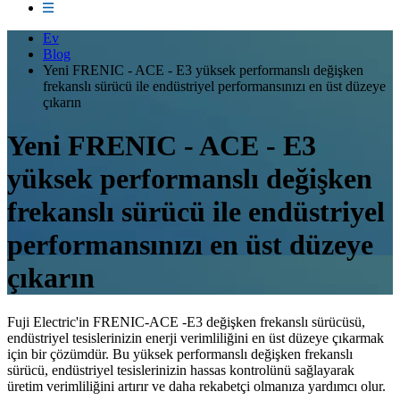
Ev
Blog
Yeni FRENIC - ACE - E3 yüksek performanslı değişken
frekanslı sürücü ile endüstriyel performansınızı en üst düzeye
çıkarın
Yeni FRENIC - ACE - E3
yüksek performanslı değişken
frekanslı sürücü ile endüstriyel
performansınızı en üst düzeye
çıkarın
Fuji Electric'in FRENIC-ACE -E3 değişken frekanslı sürücüsü,
endüstriyel tesislerinizin enerji verimliliğini en üst düzeye çıkarmak
için bir çözümdür. Bu yüksek performanslı değişken frekanslı
sürücü, endüstriyel tesislerinizin hassas kontrolünü sağlayarak
üretim verimliliğini artırır ve daha rekabetçi olmanıza yardımcı olur.