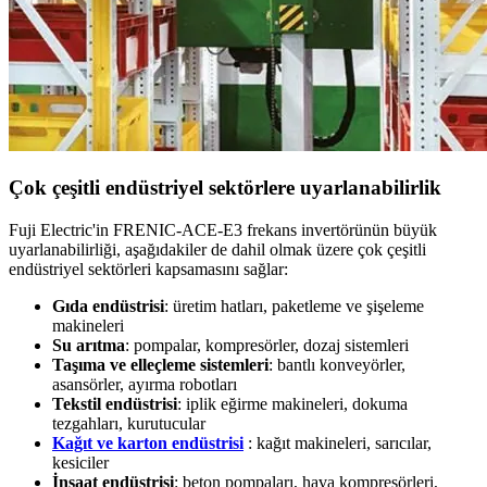
Çok çeşitli endüstriyel sektörlere uyarlanabilirlik
Fuji Electric'in FRENIC-ACE-E3 frekans invertörünün büyük
uyarlanabilirliği, aşağıdakiler de dahil olmak üzere çok çeşitli
endüstriyel sektörleri kapsamasını sağlar:
Gıda endüstrisi
: üretim hatları, paketleme ve şişeleme
makineleri
Su arıtma
: pompalar, kompresörler, dozaj sistemleri
Taşıma ve elleçleme sistemleri
: bantlı konveyörler,
asansörler, ayırma robotları
Tekstil endüstrisi
: iplik eğirme makineleri, dokuma
tezgahları, kurutucular
Kağıt ve karton endüstrisi
: kağıt makineleri, sarıcılar,
kesiciler
İnşaat endüstrisi
: beton pompaları, hava kompresörleri,