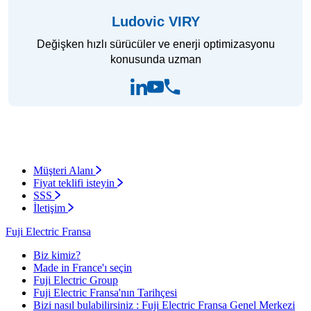
Ludovic VIRY
Değişken hızlı sürücüler ve enerji optimizasyonu
konusunda uzman
Müşteri Alanı
Fiyat teklifi isteyin
SSS
İletişim
Fuji Electric Fransa
Biz kimiz?
Made in France'ı seçin
Fuji Electric Group
Fuji Electric Fransa'nın Tarihçesi
Bizi nasıl bulabilirsiniz : Fuji Electric Fransa Genel Merkezi