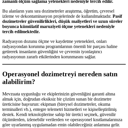
zamanlı ölçüm sağlama yetenekleri nedeniyle tercih edilir.
Bu alanların yanı sıra dozimetreler araştırma, öğretim, çevresel
izleme ve dekontaminasyon projelerinde de kullanılmaktadır.
Pasif
dozimetreler güvenilirlikleri, düşük maliyetleri ve uzun süreler
boyunca kümülatif maruziyeti ölçme yetenekleri nedeniyle
tercih edilmektedir.
Radyasyon dozunu ölçme ve kaydetme yetenekleri, onları
radyasyondan korunma programlarının önemli bir parçası haline
getirerek insanların güvenliğini ve çevrenin iyonlaştırıcı
radyasyonun zararlı etkilerinden korunmasını sağlar.
Operasyonel dozimetreyi nereden satın
alabilirim?
Mevzuata uygunluğu ve ekiplerinizin güvenliğini garanti altına
almak için, doğrudan eksiksiz bir çözüm sunan bir dozimetre
üreticisine başvurun: ekipman (bireysel dozimetreler, okuma
terminalleri vb.), entegre telemetri hizmetleri ve kişiselleştirilmiş
destek. Kendi teknolojilerine sahip bir üretici seçmek, güvenilir
ölçümlerden, izlenebilir verilerden ve operasyonel kısıtlamalarınıza
göre uyarlanmış uygulamadan emin olabileceğiniz anlamına gelir.