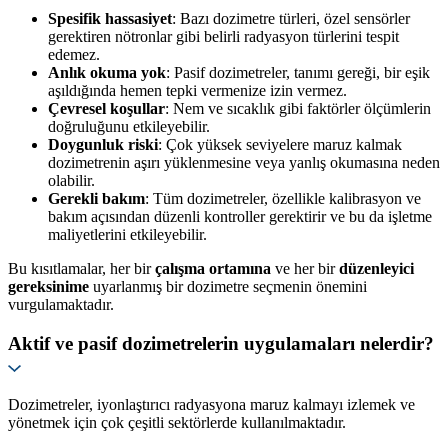
Spesifik hassasiyet
: Bazı dozimetre türleri, özel sensörler
gerektiren nötronlar gibi belirli radyasyon türlerini tespit
edemez.
Anlık okuma yok
: Pasif dozimetreler, tanımı gereği, bir eşik
aşıldığında hemen tepki vermenize izin vermez.
Çevresel koşullar
: Nem ve sıcaklık gibi faktörler ölçümlerin
doğruluğunu etkileyebilir.
Doygunluk riski
: Çok yüksek seviyelere maruz kalmak
dozimetrenin aşırı yüklenmesine veya yanlış okumasına neden
olabilir.
Gerekli bakım
: Tüm dozimetreler, özellikle kalibrasyon ve
bakım açısından düzenli kontroller gerektirir ve bu da işletme
maliyetlerini etkileyebilir.
Bu kısıtlamalar, her bir
çalışma ortamına
ve her bir
düzenleyici
gereksinime
uyarlanmış bir dozimetre seçmenin önemini
vurgulamaktadır.
Aktif ve pasif dozimetrelerin uygulamaları nelerdir?
Dozimetreler, iyonlaştırıcı radyasyona maruz kalmayı izlemek ve
yönetmek için çok çeşitli sektörlerde kullanılmaktadır.