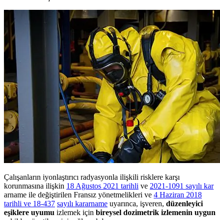
Çalışanların iyonlaştırıcı radyasyonla ilişkili risklere karşı
korunmasına ilişkin
18 Ağustos 2021 tarihli
ve
2021-1091 sayılı kar
arname ile değiştirilen Fransız yönetmelikleri ve
4 Haziran 2018
tarihli ve 18-437
sayılı kararname
uyarınca, işveren,
düzenleyici
eşiklere uyumu
izlemek için
bireysel dozimetrik izlemenin uygun