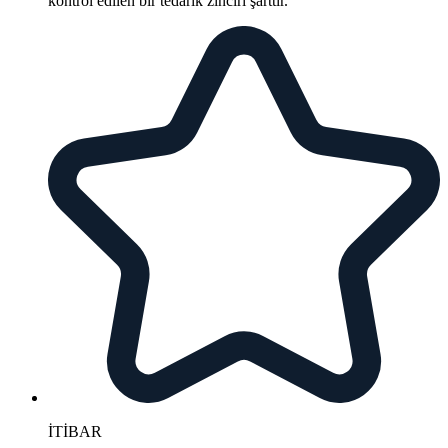
kontrol edilen bir tedarik zinciri şarttır.
İTİBAR