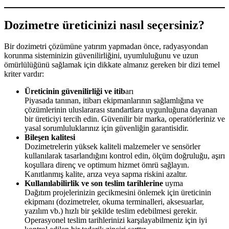
Dozimetre üreticinizi nasıl seçersiniz?
Bir dozimetri çözümüne yatırım yapmadan önce, radyasyondan
korunma sisteminizin güvenilirliğini, uyumluluğunu ve uzun
ömürlülüğünü sağlamak için dikkate almanız gereken bir dizi temel
kriter vardır:
Üreticinin güvenilirliği ve itib
arı
Piyasada tanınan, itibarı ekipmanlarının sağlamlığına ve
çözümlerinin uluslararası standartlara uygunluğuna dayanan
bir üreticiyi tercih edin. Güvenilir bir marka, operatörleriniz ve
yasal sorumluluklarınız için güvenliğin garantisidir.
Bileşen kalitesi
Dozimetrelerin yüksek kaliteli malzemeler ve sensörler
kullanılarak tasarlandığını kontrol edin, ölçüm doğruluğu, aşırı
koşullara direnç ve optimum hizmet ömrü sağlayın.
Kanıtlanmış kalite, arıza veya sapma riskini azaltır.
Kullanılabilirlik ve son teslim tarihlerine
uyma
Dağıtım projelerinizin gecikmesini önlemek için üreticinin
ekipmanı (dozimetreler, okuma terminalleri, aksesuarlar,
yazılım vb.) hızlı bir şekilde teslim edebilmesi gerekir.
Operasyonel teslim tarihlerinizi karşılayabilmeniz için iyi