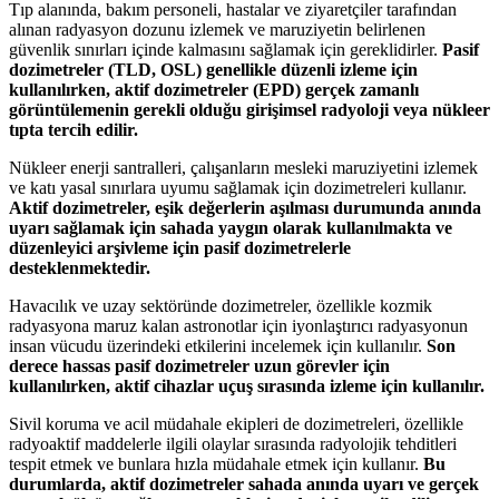
Tıp alanında, bakım personeli, hastalar ve ziyaretçiler tarafından
alınan radyasyon dozunu izlemek ve maruziyetin belirlenen
güvenlik sınırları içinde kalmasını sağlamak için gereklidirler.
Pasif
dozimetreler (TLD, OSL) genellikle düzenli izleme için
kullanılırken, aktif dozimetreler (EPD) gerçek zamanlı
görüntülemenin gerekli olduğu girişimsel radyoloji veya nükleer
tıpta tercih edilir.
Nükleer enerji santralleri, çalışanların mesleki maruziyetini izlemek
ve katı yasal sınırlara uyumu sağlamak için dozimetreleri kullanır.
Aktif dozimetreler, eşik değerlerin aşılması durumunda anında
uyarı sağlamak için sahada yaygın olarak kullanılmakta ve
düzenleyici arşivleme için pasif dozimetrelerle
desteklenmektedir.
Havacılık ve uzay sektöründe dozimetreler, özellikle kozmik
radyasyona maruz kalan astronotlar için iyonlaştırıcı radyasyonun
insan vücudu üzerindeki etkilerini incelemek için kullanılır.
Son
derece hassas pasif dozimetreler uzun görevler için
kullanılırken, aktif cihazlar uçuş sırasında izleme için kullanılır.
Sivil koruma ve acil müdahale ekipleri de dozimetreleri, özellikle
radyoaktif maddelerle ilgili olaylar sırasında radyolojik tehditleri
tespit etmek ve bunlara hızla müdahale etmek için kullanır.
Bu
durumlarda, aktif dozimetreler sahada anında uyarı ve gerçek