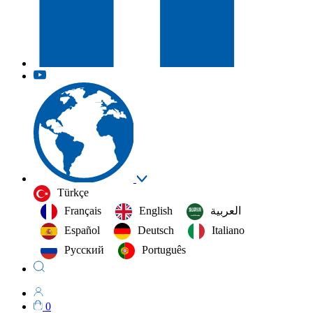
Türkçe
Français
English
العربية‏
Español
Deutsch
Italiano
Русский
Português
0