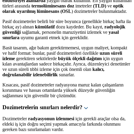
endüstriyel alanlarda
yaygın olarak kullanılır. En yaygın kullanılan
türleri arasında
termolüminesans
doz
imetreler
(TLD)
ve
optik
olarak uyarılmış lüminesans (OSL
) dozimetreler bulunmaktadır.
Pasif dozimetreler belirli bir süre boyunca (genellikle birkaç hafta ila
birkaç ay) alınan
kümülatif
dozu kaydeder. Bu kayıt,
radyolojik
güvenliği
sağlamak, personelin maruziyetini izlemek ve
yasal
sınırlara
uyumu garanti etmek için gereklidir.
Basit tasarım, ağır bakım gerektirmemesi, uygun maliyet, kompakt
ve hafif format: bunlar, pasif dozimetreleri özellikle
uzun süreli
izleme
gerektiren sektörlerde
büyük ölçekli dağıtım
için uygun
kılan avantajlardan sadece birkaçıdır. Ayrıca, düzenleyici denetimler
ve uzun süreli tıbbi izleme için çok önemli olan
kalıcı,
doğrulanabilir izlenebilirlik
sunarlar.
Kısacası, pasif dozimetreler radyasyona maruz kalan çalışanların
korunması ve hassas ortamlarda yüksek düzeyde güvenliğin
sağlanması için güvenilir bir çözümdür.
Dozimetrelerin sınırları nelerdir?
Dozimetreler
radyasyonun izlenmesi
için gerekli araçlar olsa da,
eldeki iş için doğru seçimi yapmak amacıyla farkında olunması
gereken bazı sınırlamaları vardır.