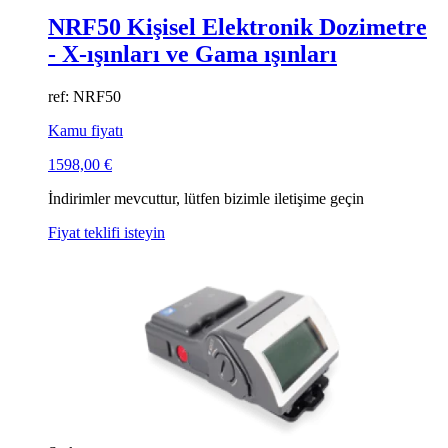
NRF50 Kişisel Elektronik Dozimetre
- X-ışınları ve Gama ışınları
ref: NRF50
Kamu fiyatı
1598,00
€
İndirimler mevcuttur, lütfen bizimle iletişime geçin
Fiyat teklifi isteyin