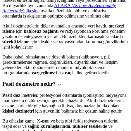
hareket etmesini sağlar: tahliye, sığınak veya prosedürleri ayarlama.
Bu duyarlılık aynı zamanda
ALARA (
As Low As Reasonably
Achievable
) ilkesine
uyarken özellikle tıbbi ve endüstriyel
ortamlarda iş akışlarının optimize edilmesine yardımcı olur.
Aktif dozimetrelerin diğer avantajları arasında veri kaydı,
merkezi
izleme
için
kablosuz bağlantı
ve radyasyondan korunma yönetim
yazılımı ile entegrasyon yer alır. Bu özellikler, karmaşık sahalarda
sürekli izleme
için idealdir ve radyasyondan korunma görevlilerinin
işini kolaylaştırır.
Daha pahalı olmalarına ve düzenli bakım (kalibrasyon, pil)
gerektirmelerine rağmen, doğrulukları, duyarlılıkları ve iletişim
yetenekleri aktif dozimetreleri modern radyolojik izleme
programlarında
vazgeçilmez
bir
araç
haline getirmektedir.
Pasif dozimetre nedir?
Pasif doz
imetreler, profesyonel ortamlarda iyonlaştırıcı radyasyona
maruziyetin ölçülmesi için gerekli cihazlardır. Aktif dozimetrelerin
aksine, harici bir güç kaynağına ihtiyaç duymazlar, bu da onları
kişisel dozimetri
için güvenilir, bağımsız bir çözüm haline getirir.
Bu cihazlar gama, X-ışını ve beta gibi farklı radyasyon türlerini
tespit eder ve
sağlık kuruluşlarında
,
nükleer tesislerde
ve