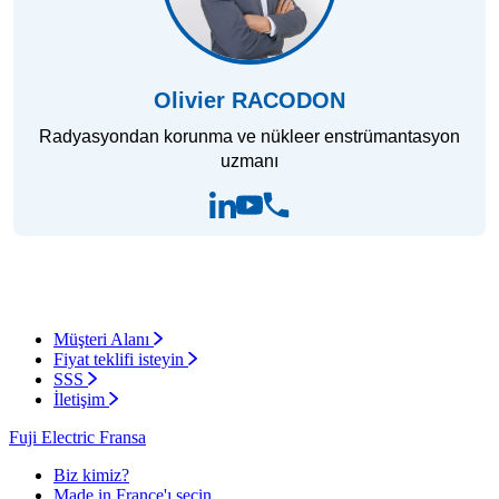
Olivier RACODON
Radyasyondan korunma ve nükleer enstrümantasyon
uzmanı
Müşteri Alanı
Fiyat teklifi isteyin
SSS
İletişim
Fuji Electric Fransa
Biz kimiz?
Made in France'ı seçin