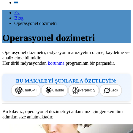
Ev
Blog
Operasyonel dozimetri
Operasyonel dozimetri
Operasyonel dozimetri, radyasyon maruziyetini ölçme, kaydetme ve
analiz etme bilimidir.
Her türlü radyasyondan
korunma
programının bir parçasıdır.
BU MAKALEYİ ŞUNLARLA ÖZETLEYİN:
ChatGPT
Claude
Perplexity
Grok
Bu kılavuz, operasyonel dozimetriyi anlamanız için gereken tüm
adımları size anlatmaktadır.