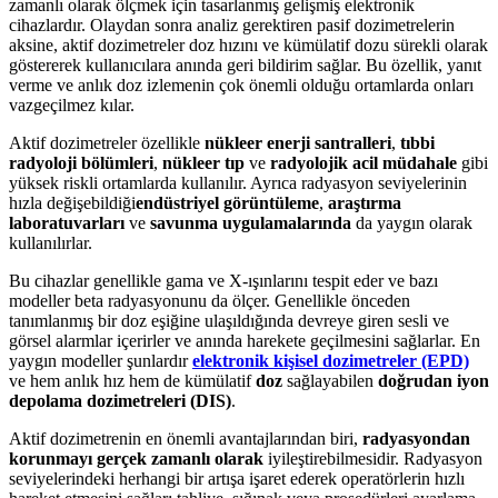
zamanlı olarak ölçmek için tasarlanmış gelişmiş elektronik
cihazlardır. Olaydan sonra analiz gerektiren pasif dozimetrelerin
aksine, aktif dozimetreler doz hızını ve kümülatif dozu sürekli olarak
göstererek kullanıcılara anında geri bildirim sağlar. Bu özellik, yanıt
verme ve anlık doz izlemenin çok önemli olduğu ortamlarda onları
vazgeçilmez kılar.
Aktif dozimetreler özellikle
nükleer enerji santralleri
,
tıbbi
radyoloji bölümleri
,
nükleer tıp
ve
radyolojik acil müdahale
gibi
yüksek riskli ortamlarda kullanılır. Ayrıca radyasyon seviyelerinin
hızla değişebildiği
endüstriyel görüntüleme
,
araştırma
laboratuvarları
ve
savunma uygulamalarında
da yaygın olarak
kullanılırlar.
Bu cihazlar genellikle gama ve X-ışınlarını tespit eder ve bazı
modeller beta radyasyonunu da ölçer. Genellikle önceden
tanımlanmış bir doz eşiğine ulaşıldığında devreye giren sesli ve
görsel alarmlar içerirler ve anında harekete geçilmesini sağlarlar. En
yaygın modeller şunlardır
elektronik kişisel dozimetreler (EPD)
ve hem anlık hız hem de kümülatif
doz
sağlayabilen
doğrudan iyon
depolama dozimetreleri (DIS)
.
Aktif dozimetrenin en önemli avantajlarından biri,
radyasyondan
korunmayı gerçek zamanlı olarak
iyileştirebilmesidir. Radyasyon
seviyelerindeki herhangi bir artışa işaret ederek operatörlerin hızlı