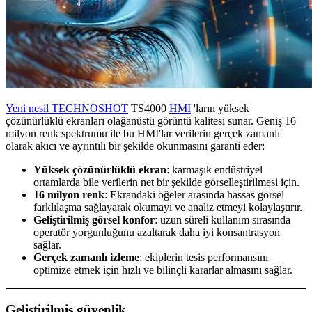
Yeni nesil TECHNOSHOT
TS4000
HMI
'ların yüksek
çözünürlüklü ekranları olağanüstü görüntü kalitesi sunar. Geniş 16
milyon renk spektrumu ile bu HMI'lar verilerin gerçek zamanlı
olarak akıcı ve ayrıntılı bir şekilde okunmasını garanti eder:
Yüksek çözünürlüklü ekran
: karmaşık endüstriyel
ortamlarda bile verilerin net bir şekilde görselleştirilmesi için.
16 milyon renk
: Ekrandaki öğeler arasında hassas görsel
farklılaşma sağlayarak okumayı ve analiz etmeyi kolaylaştırır.
Geliştirilmiş görsel konfor
: uzun süreli kullanım sırasında
operatör yorgunluğunu azaltarak daha iyi konsantrasyon
sağlar.
Gerçek zamanlı izleme
: ekiplerin tesis performansını
optimize etmek için hızlı ve bilinçli kararlar almasını sağlar.
Geliştirilmiş güvenlik