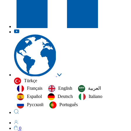
Türkçe
Français
English
العربية‏
Español
Deutsch
Italiano
Русский
Português
0