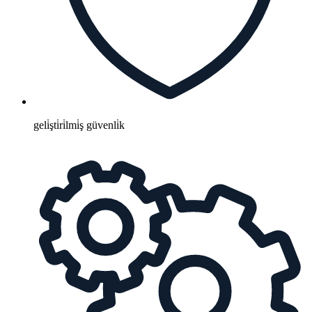
geli̇şti̇ri̇lmi̇ş güvenli̇k