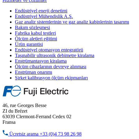
Hizmetler ve çözümler
Endüstriyel enerji denetimi
Endüstriyel Mühendislik A.Ş.
Gaz analiz sistemlerinin ve gaz analiz kabinlerinin tasarımı
Bakım sözleşmesi
Fabrika kabul testleri
Ölçüm aletleri eğitimi
Ürün garantisi
Endüstriyel otomasyon entegratörü
Taşınabilir ultrasonik debimetre kiralama
Enstrümantasyon kiralama
Ölçüm cihazlarının devreye alınması
Enstrüman onarımı
Şirket kalibrasyon ölçüm ekipmanları
46, rue Georges Besse
ZI du Brézet
63039 Clermont-Ferrand Cedex 02
Fransa
Ücretsiz arama
+33 (0)4 73 98 26 98