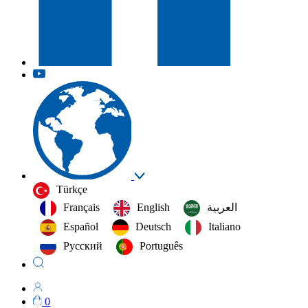
Türkçe
Français
English
العربية‏
Español
Deutsch
Italiano
Русский
Português
0