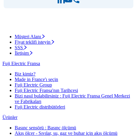
Müşteri Alanı
Fiyat teklifi isteyin
SSS
İletişim
Fuji Electric Fransa
Biz kimiz?
Made in France'ı seçin
Fuji Electric Group
Fuji Electric Fransa'nın Tarihçesi
Bizi nasıl bulabilirsiniz : Fuji Electric Fransa Genel Merkezi
ve Fabrikaları
Fuji Electric distribütörleri
Ürünler
Basınç sensörü : Basınç ölçümü
Akış ölçer - Sıvılar, su, gaz ve buhar için akış ölçümü