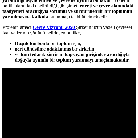
yaratıcılığı teşvik etmek ve çevre ile uyum aramaktır
. Yönetim
politikalarında da belirtildiği gibi şirket,
enerji ve çevre alanındaki
faaliyetleri aracılığıyla sorumlu ve sürdürülebilir bir toplumun
yaratılmasına katkıda
bulunmayı taahhüt etmektedir.
Projenin amacı
Çevre Vizyonu 2050
Şirketin uzun vadeli çevresel
faaliyetlerinin yönünü belirleyen bu ilke, :
Düşük karbonlu
bir
toplum
için,
geri dönüşüme odaklanmış
bir
şirketin
ve
tüm tedarik zincirini kapsayan girişimler aracılığıyla
doğayla uyumlu
bir
toplum yaratmayı amaçlamaktadır.