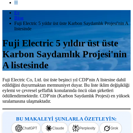
Ev
Blog
Fuji Electric 5 yıldır üst üste Karbon Saydamlık Projesi'nin A
listesinde
Fuji Electric 5 yıldır üst üste
Karbon Saydamlık Projesi'nin
A listesinde
Fuji Electric Co, Ltd. üst üste beşinci yıl CDP'nin A listesine dahil
edildiğini duyurmaktan memnuniyet duyar. Bu liste iklim değişikliği
eylemi ve çevresel şeffaflık konularında öncü olan şirketleri
ödüllendirmektedir. CDP'nin (Karbon Saydamlık Projesi) en yüksek
sıralamasına ulaşmaktadır.
BU MAKALEYİ ŞUNLARLA ÖZETLEYİN:
ChatGPT
Claude
Perplexity
Grok