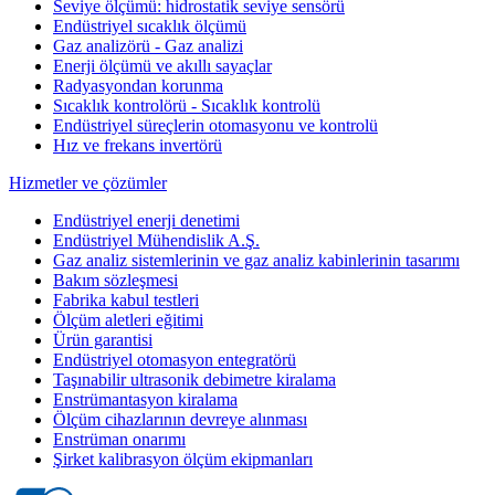
Seviye ölçümü: hidrostatik seviye sensörü
Endüstriyel sıcaklık ölçümü
Gaz analizörü - Gaz analizi
Enerji ölçümü ve akıllı sayaçlar
Radyasyondan korunma
Sıcaklık kontrolörü - Sıcaklık kontrolü
Endüstriyel süreçlerin otomasyonu ve kontrolü
Hız ve frekans invertörü
Hizmetler ve çözümler
Endüstriyel enerji denetimi
Endüstriyel Mühendislik A.Ş.
Gaz analiz sistemlerinin ve gaz analiz kabinlerinin tasarımı
Bakım sözleşmesi
Fabrika kabul testleri
Ölçüm aletleri eğitimi
Ürün garantisi
Endüstriyel otomasyon entegratörü
Taşınabilir ultrasonik debimetre kiralama
Enstrümantasyon kiralama
Ölçüm cihazlarının devreye alınması
Enstrüman onarımı
Şirket kalibrasyon ölçüm ekipmanları