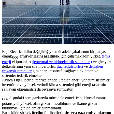
Fuji Electric, iklim değişikliğiyle mücadele çabalarının bir parçası
olarak
emisyonlarını azaltmak
için çalışmaktadır. Şirket,
temiz
CO2
enerji
ekipmanları
(jeotermal ve hidroelektrik santralleri)
ve güç yarı
iletkenlerinin yanı sıra invertörler,
güç regülatörleri
ve
değişken
frekanslı sürücüler
gibi enerji tasarrufu sağlayan ekipman ve
sistemler tedarik etmektedir.
Ayrıca Fuji Electric, fabrikalarında üretilen enerji yönetim sistemleri,
invertörler ve yüksek verimli klima sistemleri gibi enerji tasarrufu
sağlayan ekipmanları da piyasaya sürmüştür.
dışındaki sera gazlarıyla mücadele etmek için, küresel ısınma
CO2
potansiyeli yüksek olan gazların azaltılması ve ikame gazların
bulunması için önlemler alınmaktadır.
Bu şekilde
şirket, üretim faaliyetlerinde sera gazı emisyonlarının