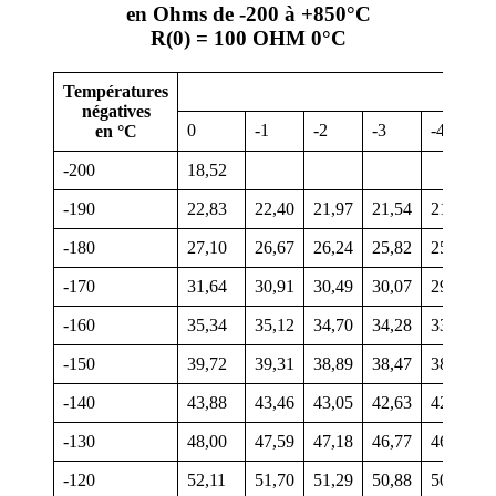
en Ohms de -200 à +850°C
R(0) = 100 OHM 0°C
Températures
Ohm
négatives
0
-1
-2
-3
-4
en °C
-200
18,52
-190
22,83
22,40
21,97
21,54
21,11
-180
27,10
26,67
26,24
25,82
25,39
-170
31,64
30,91
30,49
30,07
29,64
-160
35,34
35,12
34,70
34,28
33,86
-150
39,72
39,31
38,89
38,47
38,05
-140
43,88
43,46
43,05
42,63
42,22
-130
48,00
47,59
47,18
46,77
46,36
-120
52,11
51,70
51,29
50,88
50,47