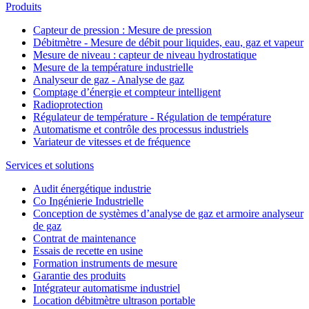
Produits
Capteur de pression : Mesure de pression
Débitmètre - Mesure de débit pour liquides, eau, gaz et vapeur
Mesure de niveau : capteur de niveau hydrostatique
Mesure de la température industrielle
Analyseur de gaz - Analyse de gaz
Comptage d’énergie et compteur intelligent
Radioprotection
Régulateur de température - Régulation de température
Automatisme et contrôle des processus industriels
Variateur de vitesses et de fréquence
Services et solutions
Audit énergétique industrie
Co Ingénierie Industrielle
Conception de systèmes d’analyse de gaz et armoire analyseur
de gaz
Contrat de maintenance
Essais de recette en usine
Formation instruments de mesure
Garantie des produits
Intégrateur automatisme industriel
Location débitmètre ultrason portable