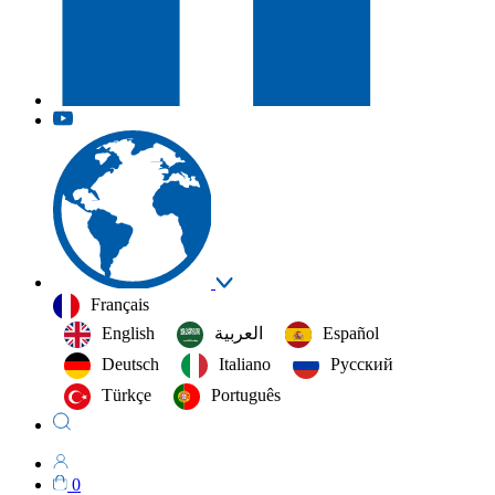
Français
English
العربية‏
Español
Deutsch
Italiano
Русский
Türkçe
Português
0