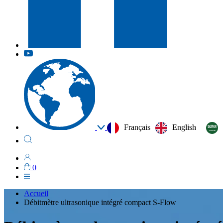
Français
English
0
Accueil
Débitmètre ultrasonique intégré compact S-Flow