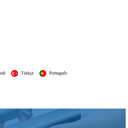
кий
Türkçe
Português