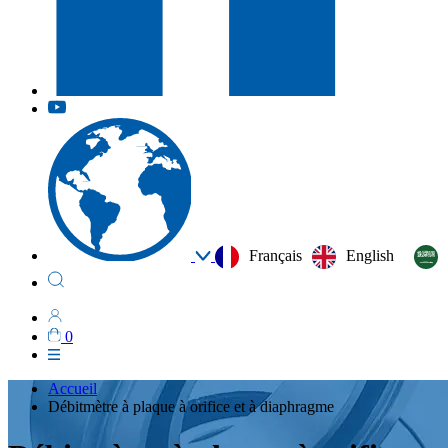
Français
English
0
Accueil
Débitmètre à plaque à orifice et à diaphragme