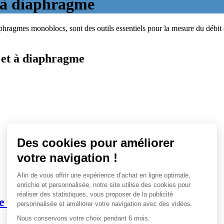
t à diaphragme
hragmes monoblocs, sont des outils essentiels pour la mesure du débit de
e et à diaphragme
re de débit par organe déprimogène