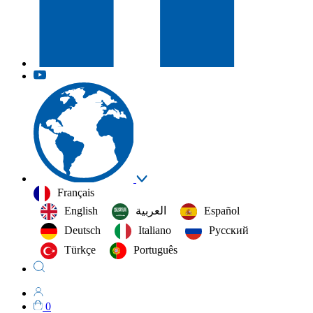
Français
English
العربية‏
Español
Deutsch
Italiano
Русский
Türkçe
Português
0