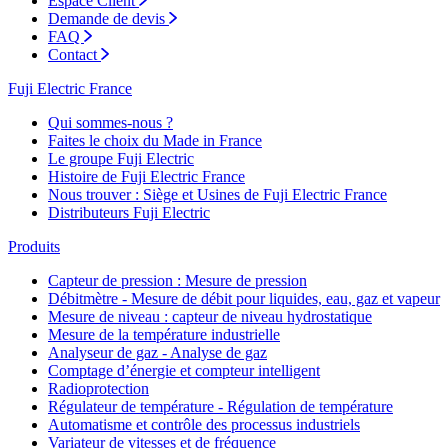
Espace Client
Demande de devis
FAQ
Contact
Fuji Electric France
Qui sommes-nous ?
Faites le choix du Made in France
Le groupe Fuji Electric
Histoire de Fuji Electric France
Nous trouver : Siège et Usines de Fuji Electric France
Distributeurs Fuji Electric
Produits
Capteur de pression : Mesure de pression
Débitmètre - Mesure de débit pour liquides, eau, gaz et vapeur
Mesure de niveau : capteur de niveau hydrostatique
Mesure de la température industrielle
Analyseur de gaz - Analyse de gaz
Comptage d’énergie et compteur intelligent
Radioprotection
Régulateur de température - Régulation de température
Automatisme et contrôle des processus industriels
Variateur de vitesses et de fréquence