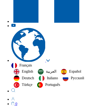
Français
English
العربية‏
Español
Deutsch
Italiano
Русский
Türkçe
Português
0