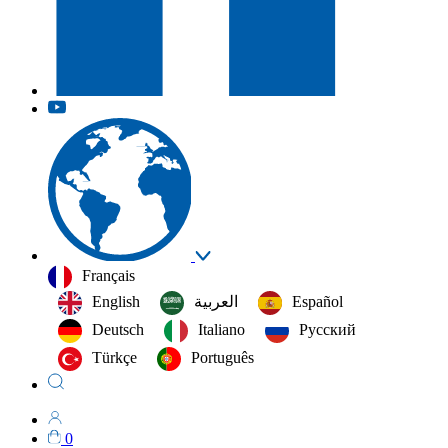
Français
English
العربية‏
Español
Deutsch
Italiano
Русский
Türkçe
Português
0