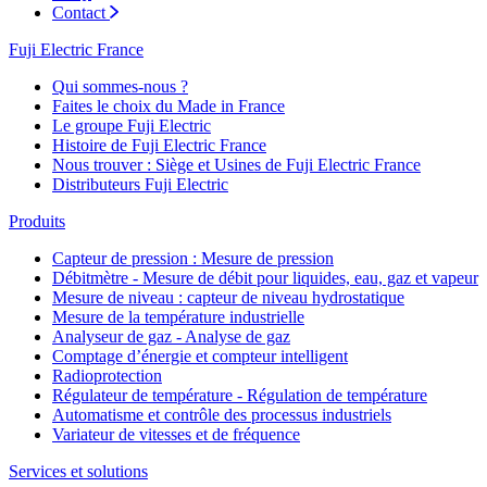
Contact
Fuji Electric France
Qui sommes-nous ?
Faites le choix du Made in France
Le groupe Fuji Electric
Histoire de Fuji Electric France
Nous trouver : Siège et Usines de Fuji Electric France
Distributeurs Fuji Electric
Produits
Capteur de pression : Mesure de pression
Débitmètre - Mesure de débit pour liquides, eau, gaz et vapeur
Mesure de niveau : capteur de niveau hydrostatique
Mesure de la température industrielle
Analyseur de gaz - Analyse de gaz
Comptage d’énergie et compteur intelligent
Radioprotection
Régulateur de température - Régulation de température
Automatisme et contrôle des processus industriels
Variateur de vitesses et de fréquence
Services et solutions