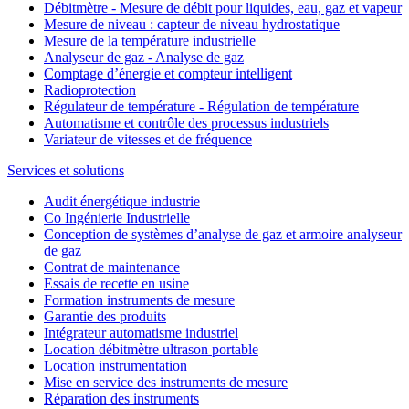
Débitmètre - Mesure de débit pour liquides, eau, gaz et vapeur
Mesure de niveau : capteur de niveau hydrostatique
Mesure de la température industrielle
Analyseur de gaz - Analyse de gaz
Comptage d’énergie et compteur intelligent
Radioprotection
Régulateur de température - Régulation de température
Automatisme et contrôle des processus industriels
Variateur de vitesses et de fréquence
Services et solutions
Audit énergétique industrie
Co Ingénierie Industrielle
Conception de systèmes d’analyse de gaz et armoire analyseur
de gaz
Contrat de maintenance
Essais de recette en usine
Formation instruments de mesure
Garantie des produits
Intégrateur automatisme industriel
Location débitmètre ultrason portable
Location instrumentation
Mise en service des instruments de mesure
Réparation des instruments