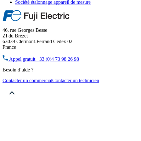
Société étalonnage appareil de mesure
46, rue Georges Besse
ZI du Brézet
63039 Clermont-Ferrand Cedex 02
France
Appel gratuit
+33 (0)4 73 98 26 98
Besoin d‘aide ?
Contacter un commercial
Contacter un technicien