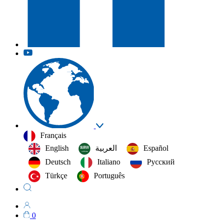
Français
English
العربية‏
Español
Deutsch
Italiano
Русский
Türkçe
Português
0