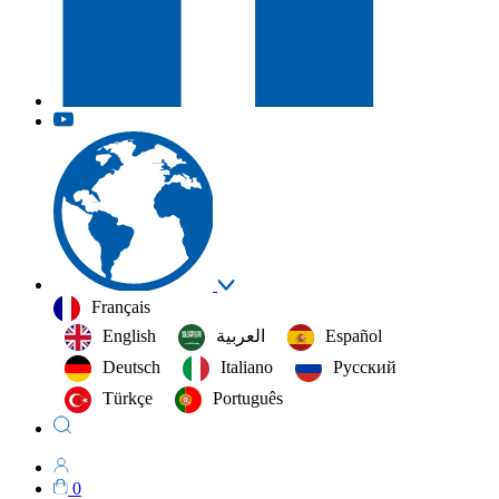
Français
English
العربية‏
Español
Deutsch
Italiano
Русский
Türkçe
Português
0