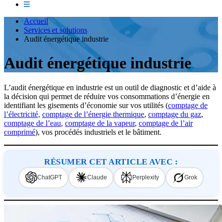
Accueil
Services et solutions
Audit énergétique industrie
Audit énergétique industrie
L’audit énergétique en industrie est un outil de diagnostic et d’aide à
la décision qui permet de réduire vos consommations d’énergie en
identifiant les gisements d’économie sur vos utilités (
comptage de
l’électricité,
comptage de l’énergie thermique
,
comptage du gaz
,
comptage de l’eau
,
comptage de la vapeur
,
comptage de l’air
comprimé
), vos procédés industriels et le bâtiment.
RÉSUMER CET ARTICLE AVEC :
ChatGPT
Claude
Perplexity
Grok