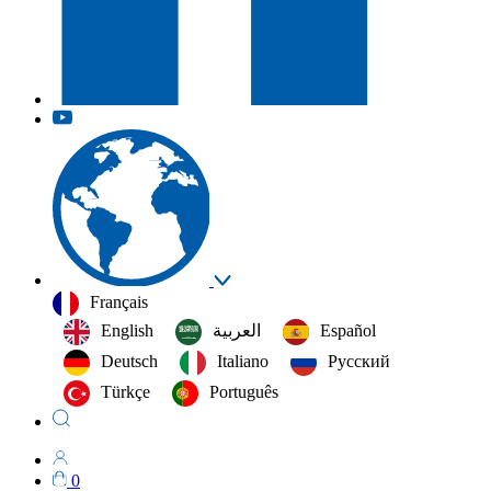
Français
English
العربية‏
Español
Deutsch
Italiano
Русский
Türkçe
Português
0