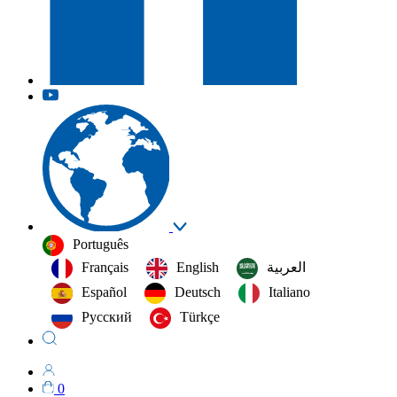
Português
Français
English
العربية‏
Español
Deutsch
Italiano
Русский
Türkçe
0