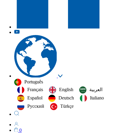
Português
Français
English
العربية‏
Español
Deutsch
Italiano
Русский
Türkçe
0