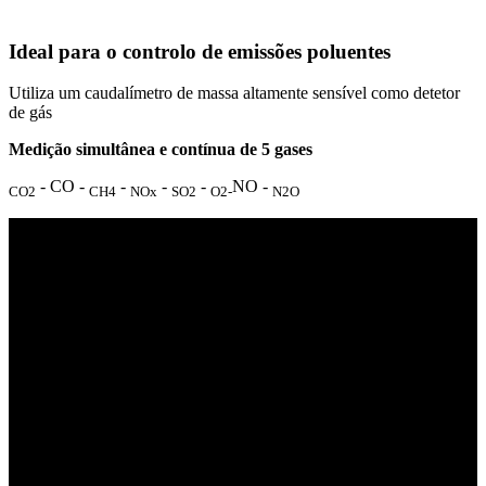
Ideal para o controlo de emissões poluentes
Utiliza um caudalímetro de massa altamente sensível como detetor
de gás
Medição simultânea e contínua de 5 gases
- CO -
-
-
-
NO -
CO2
CH4
NOx
SO2
O2-
N2O