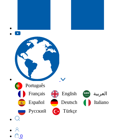
Português
Français
English
العربية‏
Español
Deutsch
Italiano
Русский
Türkçe
0