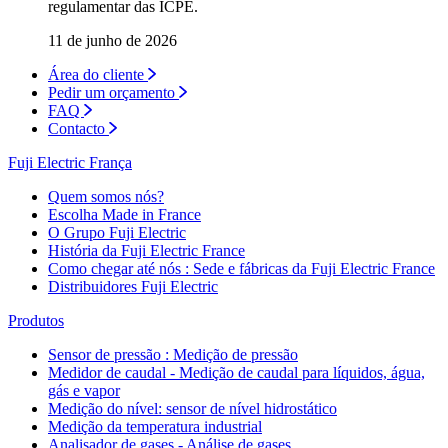
regulamentar das ICPE.
11 de junho de 2026
Área do cliente
Pedir um orçamento
FAQ
Contacto
Fuji Electric França
Quem somos nós?
Escolha Made in France
O Grupo Fuji Electric
História da Fuji Electric France
Como chegar até nós : Sede e fábricas da Fuji Electric France
Distribuidores Fuji Electric
Produtos
Sensor de pressão : Medição de pressão
Medidor de caudal - Medição de caudal para líquidos, água,
gás e vapor
Medição do nível: sensor de nível hidrostático
Medição da temperatura industrial
Analisador de gases - Análise de gases