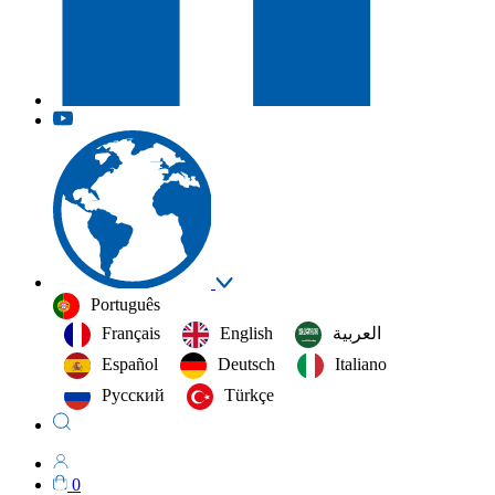
Português
Français
English
العربية‏
Español
Deutsch
Italiano
Русский
Türkçe
0