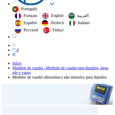
Português
Français
English
العربية‏
Español
Deutsch
Italiano
Русский
Türkçe
0
Início
Medidor de caudal - Medição de caudal para líquidos, água,
gás e vapor
Medidor de caudal ultrassónico não intrusivo para líquidos