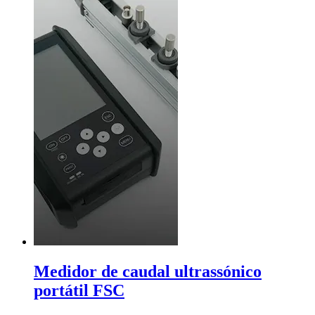
Medidor de caudal ultrassónico
portátil FSC