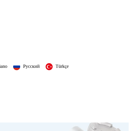
liano
Русский
Türkçe