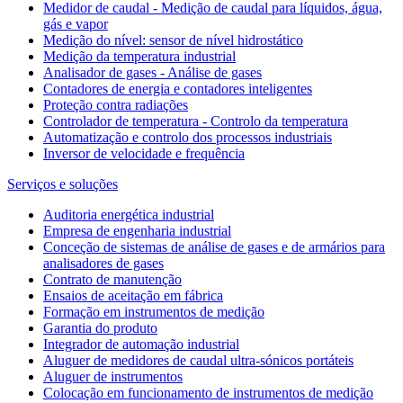
Medidor de caudal - Medição de caudal para líquidos, água,
gás e vapor
Medição do nível: sensor de nível hidrostático
Medição da temperatura industrial
Analisador de gases - Análise de gases
Contadores de energia e contadores inteligentes
Proteção contra radiações
Controlador de temperatura - Controlo da temperatura
Automatização e controlo dos processos industriais
Inversor de velocidade e frequência
Serviços e soluções
Auditoria energética industrial
Empresa de engenharia industrial
Conceção de sistemas de análise de gases e de armários para
analisadores de gases
Contrato de manutenção
Ensaios de aceitação em fábrica
Formação em instrumentos de medição
Garantia do produto
Integrador de automação industrial
Aluguer de medidores de caudal ultra-sónicos portáteis
Aluguer de instrumentos
Colocação em funcionamento de instrumentos de medição