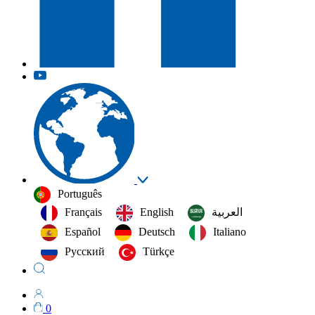
Português
Français
English
العربية‏
Español
Deutsch
Italiano
Русский
Türkçe
0