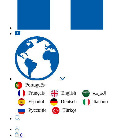
Português
Français
English
العربية‏
Español
Deutsch
Italiano
Русский
Türkçe
0