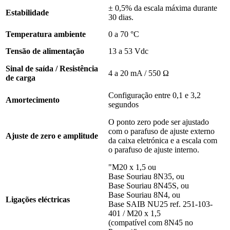
± 0,5% da escala máxima durante
Estabilidade
30 dias.
Temperatura ambiente
0 a 70 °C
Tensão de alimentação
13 a 53 Vdc
Sinal de saída / Resistência
4 a 20 mA / 550 Ω
de carga
Configuração entre 0,1 e 3,2
Amortecimento
segundos
O ponto zero pode ser ajustado
com o parafuso de ajuste externo
Ajuste de zero e amplitude
da caixa eletrónica e a escala com
o parafuso de ajuste interno.
"M20 x 1,5 ou
Base Souriau 8N35, ou
Base Souriau 8N45S, ou
Base Souriau 8N4, ou
Ligações eléctricas
Base SAIB NU25 ref. 251-103-
401 / M20 x 1,5
(compatível com 8N45 no