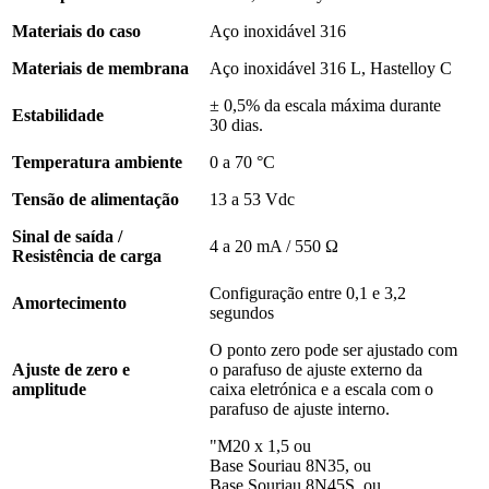
Materiais do caso
Aço inoxidável 316
Materiais de membrana
Aço inoxidável 316 L, Hastelloy C
± 0,5% da escala máxima durante
Estabilidade
30 dias.
Temperatura ambiente
0 a 70 °C
Tensão de alimentação
13 a 53 Vdc
Sinal de saída /
4 a 20 mA / 550 Ω
Resistência de carga
Configuração entre 0,1 e 3,2
Amortecimento
segundos
O ponto zero pode ser ajustado com
Ajuste de zero e
o parafuso de ajuste externo da
amplitude
caixa eletrónica e a escala com o
parafuso de ajuste interno.
"M20 x 1,5 ou
Base Souriau 8N35, ou
Base Souriau 8N45S, ou