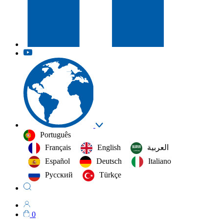
Português
Français
English
العربية‏
Español
Deutsch
Italiano
Русский
Türkçe
0