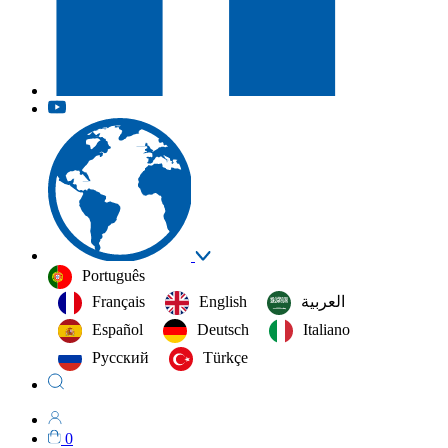
Português
Français
English
العربية‏
Español
Deutsch
Italiano
Русский
Türkçe
0