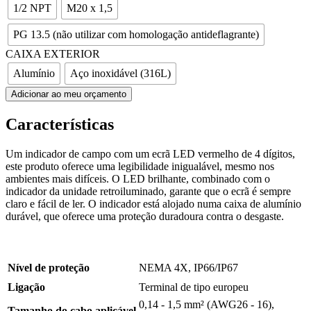
1/2 NPT
M20 x 1,5
PG 13.5 (não utilizar com homologação antideflagrante)
CAIXA EXTERIOR
Alumínio
Aço inoxidável (316L)
Adicionar ao meu orçamento
Características
Um indicador de campo com um ecrã LED vermelho de 4 dígitos,
este produto oferece uma legibilidade inigualável, mesmo nos
ambientes mais difíceis. O LED brilhante, combinado com o
indicador da unidade retroiluminado, garante que o ecrã é sempre
claro e fácil de ler. O indicador está alojado numa caixa de alumínio
durável, que oferece uma proteção duradoura contra o desgaste.
Nível de proteção
NEMA 4X, IP66/IP67
Ligação
Terminal de tipo europeu
0,14 - 1,5 mm² (AWG26 - 16),
Tamanho do cabo aplicável