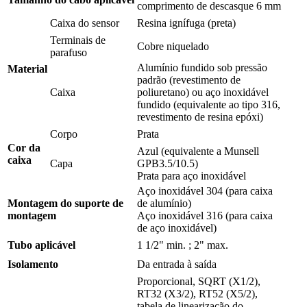
comprimento de descasque 6 mm
Caixa do sensor
Resina ignífuga (preta)
Terminais de
Cobre niquelado
parafuso
Alumínio fundido sob pressão
Material
padrão (revestimento de
Caixa
poliuretano) ou aço inoxidável
fundido (equivalente ao tipo 316,
revestimento de resina epóxi)
Corpo
Prata
Cor da
Azul (equivalente a Munsell
caixa
Capa
GPB3.5/10.5)
Prata para aço inoxidável
Aço inoxidável 304 (para caixa
Montagem do suporte de
de alumínio)
montagem
Aço inoxidável 316 (para caixa
de aço inoxidável)
Tubo aplicável
1 1/2" min. ; 2" max.
Isolamento
Da entrada à saída
Proporcional, SQRT (X1/2),
RT32 (X3/2), RT52 (X5/2),
tabela de linearização do