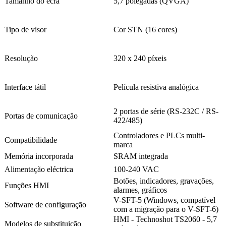
Tamanho do ecrã
5,7 polegadas (QVGA)
Tipo de visor
Cor STN (16 cores)
Resolução
320 x 240 píxeis
Interface tátil
Película resistiva analógica
2 portas de série (RS-232C / RS-
Portas de comunicação
422/485)
Controladores e PLCs multi-
Compatibilidade
marca
Memória incorporada
SRAM integrada
Alimentação eléctrica
100-240 VAC
Botões, indicadores, gravações,
Funções HMI
alarmes, gráficos
V-SFT-5 (Windows, compatível
Software de configuração
com a migração para o V-SFT-6)
HMI - Technoshot TS2060 - 5,7
Modelos de substituição