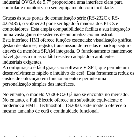
industrial QVGA de 5,7" proporciona uma interface clara para
controlar e monitorizar o seu equipamento com facilidade.
Graças às suas portas de comunicação série (RS-232C e RS-
422/485), o v606ec20 pode ser ligado à maioria dos PLCs e
controladores. Esta ampla compatibilidade facilita a sua integração
numa vasta gama de sistemas de automatização industrial.
Esta interface HMI oferece funções essenciais: visualização gráfica,
gestão de alarmes, registo, transmissão de receitas e backup seguro
através da memória SRAM integrada. O funcionamento mantém-se
fiável graças a um ecrã tátil resistivo adaptado a ambientes
industriais exigentes.
A configuração é fácil graças ao software V-SFT, que permite um
desenvolvimento rápido e intuitivo do ecrã. Esta ferramenta reduz os
custos de colocação em funcionamento e permite uma
personalização simples das interfaces.
No entanto, o modelo V606EC20 já não se encontra no mercado.
No entanto, a Fuji Electric oferece um substituto equivalente e
moderno: a HMI - Technoshot - TS2060. Este modelo oferece o
mesmo tamanho de ecrã e continuidade funcional.