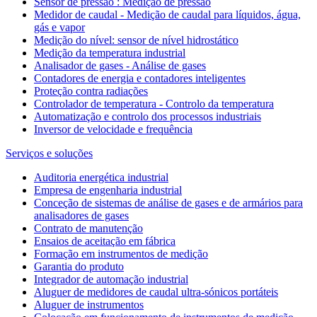
Sensor de pressão : Medição de pressão
Medidor de caudal - Medição de caudal para líquidos, água,
gás e vapor
Medição do nível: sensor de nível hidrostático
Medição da temperatura industrial
Analisador de gases - Análise de gases
Contadores de energia e contadores inteligentes
Proteção contra radiações
Controlador de temperatura - Controlo da temperatura
Automatização e controlo dos processos industriais
Inversor de velocidade e frequência
Serviços e soluções
Auditoria energética industrial
Empresa de engenharia industrial
Conceção de sistemas de análise de gases e de armários para
analisadores de gases
Contrato de manutenção
Ensaios de aceitação em fábrica
Formação em instrumentos de medição
Garantia do produto
Integrador de automação industrial
Aluguer de medidores de caudal ultra-sónicos portáteis
Aluguer de instrumentos