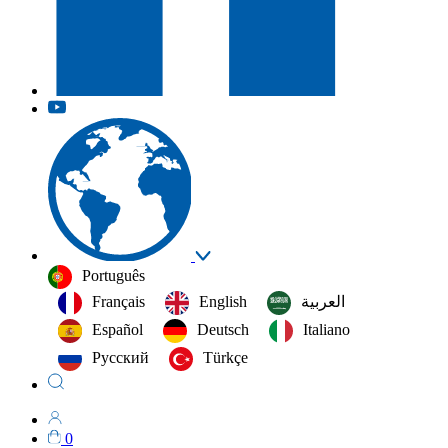
Português
Français
English
العربية‏
Español
Deutsch
Italiano
Русский
Türkçe
0