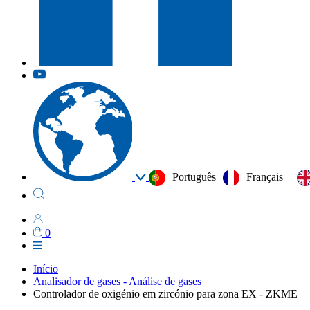
Português
Français
0
Início
Analisador de gases - Análise de gases
Controlador de oxigénio em zircónio para zona EX - ZKME