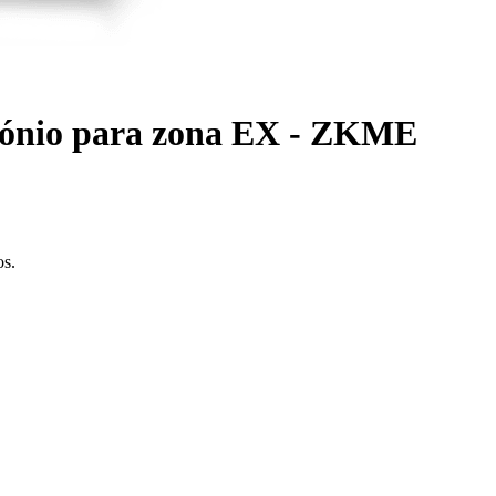
rcónio para zona EX - ZKME
os.