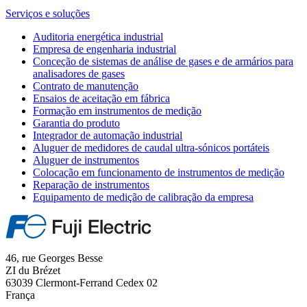
Serviços e soluções
Auditoria energética industrial
Empresa de engenharia industrial
Conceção de sistemas de análise de gases e de armários para
analisadores de gases
Contrato de manutenção
Ensaios de aceitação em fábrica
Formação em instrumentos de medição
Garantia do produto
Integrador de automação industrial
Aluguer de medidores de caudal ultra-sónicos portáteis
Aluguer de instrumentos
Colocação em funcionamento de instrumentos de medição
Reparação de instrumentos
Equipamento de medição de calibração da empresa
46, rue Georges Besse
ZI du Brézet
63039 Clermont-Ferrand Cedex 02
França