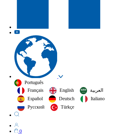
Português
Français
English
العربية‏
Español
Deutsch
Italiano
Русский
Türkçe
0