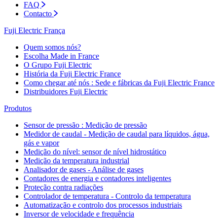
FAQ
Contacto
Fuji Electric França
Quem somos nós?
Escolha Made in France
O Grupo Fuji Electric
História da Fuji Electric France
Como chegar até nós : Sede e fábricas da Fuji Electric France
Distribuidores Fuji Electric
Produtos
Sensor de pressão : Medição de pressão
Medidor de caudal - Medição de caudal para líquidos, água,
gás e vapor
Medição do nível: sensor de nível hidrostático
Medição da temperatura industrial
Analisador de gases - Análise de gases
Contadores de energia e contadores inteligentes
Proteção contra radiações
Controlador de temperatura - Controlo da temperatura
Automatização e controlo dos processos industriais
Inversor de velocidade e frequência