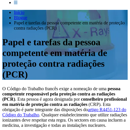
Início
Blogue
Papel e tarefas da pessoa competente em matéria de proteção
contra radiações (PCR)
Papel e tarefas da pessoa
competente em matéria de
proteção contra radiações
(PCR)
O Código do Trabalho francês exige a nomeação de uma
pessoa
competente responsável pela proteção contra as radiações
(PCR)
. Esta pessoa é agora designada por
conselheiro profissional
em matéria de proteção contra as radiações
(CRP). Esta
obrigação é parte integrante das disposições do
artigo R4451-123 do
Código do Trabalho
. Qualquer estabelecimento que utilize radiações
ionizantes deve respeitar esta regra. Os sectores em causa incluem a
medicina, a investigação e todas as instalações nucleares.