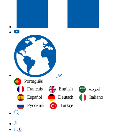
Português
Français
English
العربية‏
Español
Deutsch
Italiano
Русский
Türkçe
0