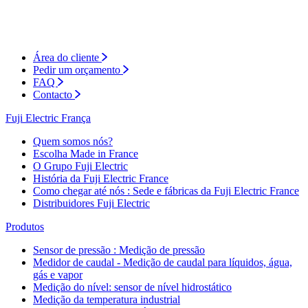
Área do cliente
Pedir um orçamento
FAQ
Contacto
Fuji Electric França
Quem somos nós?
Escolha Made in France
O Grupo Fuji Electric
História da Fuji Electric France
Como chegar até nós : Sede e fábricas da Fuji Electric France
Distribuidores Fuji Electric
Produtos
Sensor de pressão : Medição de pressão
Medidor de caudal - Medição de caudal para líquidos, água,
gás e vapor
Medição do nível: sensor de nível hidrostático
Medição da temperatura industrial