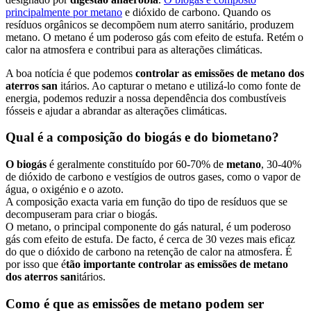
principalmente por metano
e dióxido de carbono. Quando os
resíduos orgânicos se decompõem num aterro sanitário, produzem
metano. O metano é um poderoso gás com efeito de estufa. Retém o
calor na atmosfera e contribui para as alterações climáticas.
A boa notícia é que podemos
controlar as emissões de metano dos
aterros san
itários. Ao capturar o metano e utilizá-lo como fonte de
energia, podemos reduzir a nossa dependência dos combustíveis
fósseis e ajudar a abrandar as alterações climáticas.
Qual é a composição do biogás e do biometano?
O biogás
é geralmente constituído por 60-70% de
metano
, 30-40%
de dióxido de carbono e vestígios de outros gases, como o vapor de
água, o oxigénio e o azoto.
A composição exacta varia em função do tipo de resíduos que se
decompuseram para criar o biogás.
O metano, o principal componente do gás natural, é um poderoso
gás com efeito de estufa. De facto, é cerca de 30 vezes mais eficaz
do que o dióxido de carbono na retenção de calor na atmosfera. É
por isso que é
tão importante controlar as emissões de metano
dos aterros san
itários.
Como é que as emissões de metano podem ser