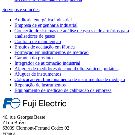
Serviços e soluções
Auditoria energética industrial
Empresa de engenharia industrial
Conceção de sistemas de análise de gases e de armários para
analisadores de gases
Contrato de manutenção
Ensaios de aceitação em fábrica
Formação em instrumentos de medição
Garantia do produto
Integrador de automação industrial
Aluguer de medidores de caudal ultra-sónicos portáteis
Aluguer de instrumentos
Colocação em funcionamento de instrumentos de medição
Reparação de instrumentos
Equipamento de medição de calibração da empresa
46, rue Georges Besse
ZI du Brézet
63039 Clermont-Ferrand Cedex 02
França