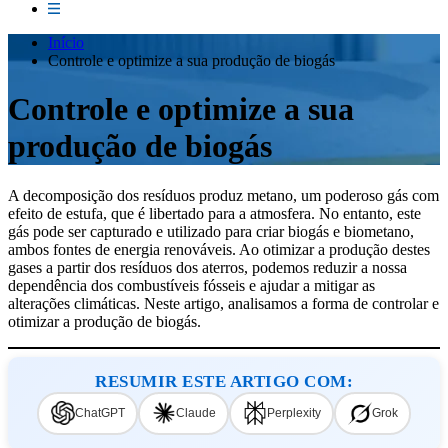
Início
Controle e optimize a sua produção de biogás
Controle e optimize a sua
produção de biogás
A decomposição dos resíduos produz metano, um poderoso gás com
efeito de estufa, que é libertado para a atmosfera. No entanto, este
gás pode ser capturado e utilizado para criar biogás e biometano,
ambos fontes de energia renováveis. Ao otimizar a produção destes
gases a partir dos resíduos dos aterros, podemos reduzir a nossa
dependência dos combustíveis fósseis e ajudar a mitigar as
alterações climáticas. Neste artigo, analisamos a forma de controlar e
otimizar a produção de biogás.
RESUMIR ESTE ARTIGO COM:
ChatGPT
Claude
Perplexity
Grok