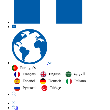
Português
Français
English
العربية‏
Español
Deutsch
Italiano
Русский
Türkçe
0