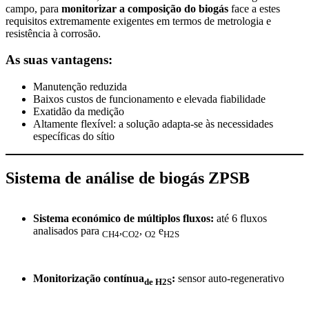
campo, para
monitorizar a composição do biogás
face a estes
requisitos extremamente exigentes em termos de metrologia e
resistência à corrosão.
As suas vantagens:
Manutenção reduzida
Baixos custos de funcionamento e elevada fiabilidade
Exatidão da medição
Altamente flexível: a solução adapta-se às necessidades
específicas do sítio
Sistema de análise de biogás ZPSB
Sistema económico de múltiplos fluxos:
até 6 fluxos
analisados para
,
,
e
CH4
CO2
O2
H2S
Monitorização contínua
:
sensor auto-regenerativo
de H2S