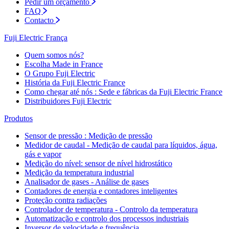
Pedir um orçamento
FAQ
Contacto
Fuji Electric França
Quem somos nós?
Escolha Made in France
O Grupo Fuji Electric
História da Fuji Electric France
Como chegar até nós : Sede e fábricas da Fuji Electric France
Distribuidores Fuji Electric
Produtos
Sensor de pressão : Medição de pressão
Medidor de caudal - Medição de caudal para líquidos, água,
gás e vapor
Medição do nível: sensor de nível hidrostático
Medição da temperatura industrial
Analisador de gases - Análise de gases
Contadores de energia e contadores inteligentes
Proteção contra radiações
Controlador de temperatura - Controlo da temperatura
Automatização e controlo dos processos industriais
Inversor de velocidade e frequência