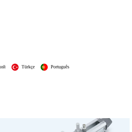
кий
Türkçe
Português