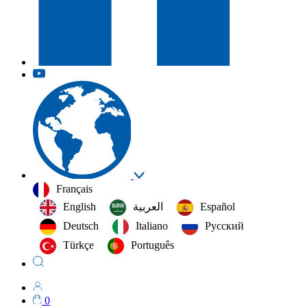
Français
English
العربية‏
Español
Deutsch
Italiano
Русский
Türkçe
Português
0