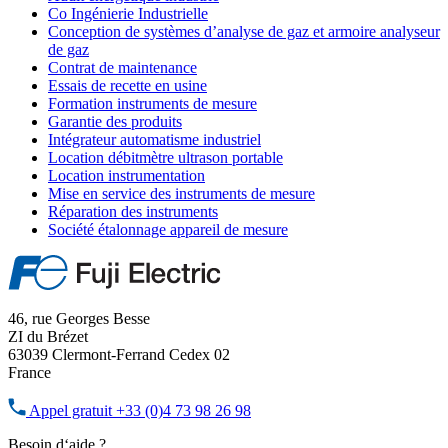
Co Ingénierie Industrielle
Conception de systèmes d’analyse de gaz et armoire analyseur
de gaz
Contrat de maintenance
Essais de recette en usine
Formation instruments de mesure
Garantie des produits
Intégrateur automatisme industriel
Location débitmètre ultrason portable
Location instrumentation
Mise en service des instruments de mesure
Réparation des instruments
Société étalonnage appareil de mesure
46, rue Georges Besse
ZI du Brézet
63039 Clermont-Ferrand Cedex 02
France
Appel gratuit
+33 (0)4 73 98 26 98
Besoin d‘aide ?