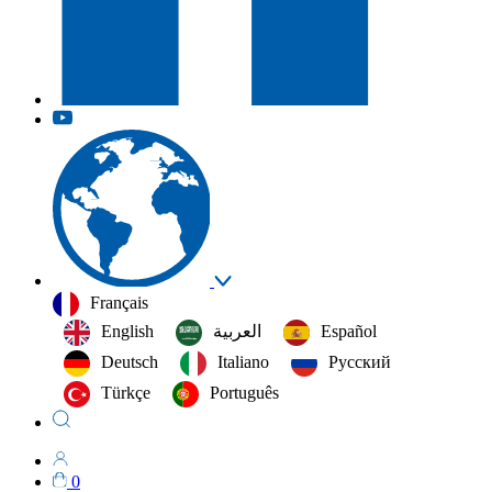
Français
English
العربية‏
Español
Deutsch
Italiano
Русский
Türkçe
Português
0