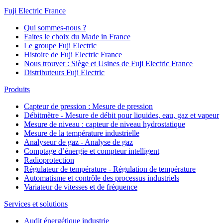
Fuji Electric France
Qui sommes-nous ?
Faites le choix du Made in France
Le groupe Fuji Electric
Histoire de Fuji Electric France
Nous trouver : Siège et Usines de Fuji Electric France
Distributeurs Fuji Electric
Produits
Capteur de pression : Mesure de pression
Débitmètre - Mesure de débit pour liquides, eau, gaz et vapeur
Mesure de niveau : capteur de niveau hydrostatique
Mesure de la température industrielle
Analyseur de gaz - Analyse de gaz
Comptage d’énergie et compteur intelligent
Radioprotection
Régulateur de température - Régulation de température
Automatisme et contrôle des processus industriels
Variateur de vitesses et de fréquence
Services et solutions
Audit énergétique industrie