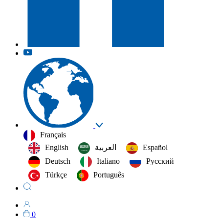
Français
English
العربية‏
Español
Deutsch
Italiano
Русский
Türkçe
Português
0