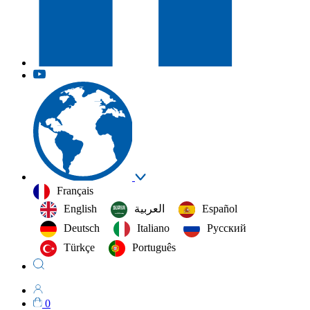
Français
English
العربية‏
Español
Deutsch
Italiano
Русский
Türkçe
Português
0