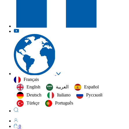
Français
English
العربية‏
Español
Deutsch
Italiano
Русский
Türkçe
Português
0