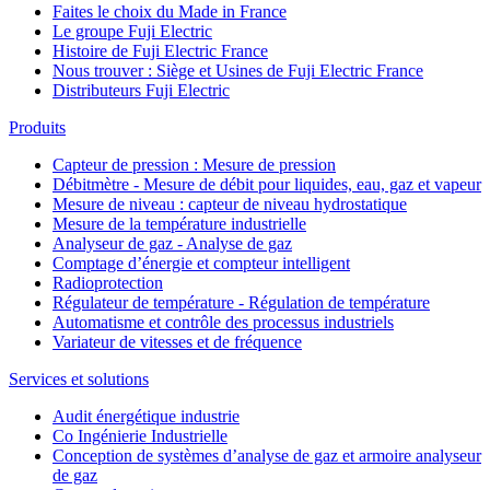
Faites le choix du Made in France
Le groupe Fuji Electric
Histoire de Fuji Electric France
Nous trouver : Siège et Usines de Fuji Electric France
Distributeurs Fuji Electric
Produits
Capteur de pression : Mesure de pression
Débitmètre - Mesure de débit pour liquides, eau, gaz et vapeur
Mesure de niveau : capteur de niveau hydrostatique
Mesure de la température industrielle
Analyseur de gaz - Analyse de gaz
Comptage d’énergie et compteur intelligent
Radioprotection
Régulateur de température - Régulation de température
Automatisme et contrôle des processus industriels
Variateur de vitesses et de fréquence
Services et solutions
Audit énergétique industrie
Co Ingénierie Industrielle
Conception de systèmes d’analyse de gaz et armoire analyseur
de gaz