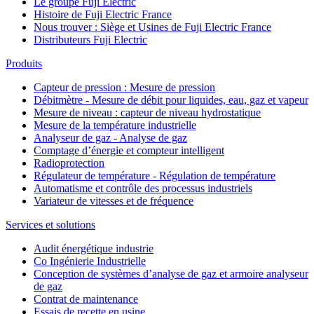
Le groupe Fuji Electric
Histoire de Fuji Electric France
Nous trouver : Siège et Usines de Fuji Electric France
Distributeurs Fuji Electric
Produits
Capteur de pression : Mesure de pression
Débitmètre - Mesure de débit pour liquides, eau, gaz et vapeur
Mesure de niveau : capteur de niveau hydrostatique
Mesure de la température industrielle
Analyseur de gaz - Analyse de gaz
Comptage d’énergie et compteur intelligent
Radioprotection
Régulateur de température - Régulation de température
Automatisme et contrôle des processus industriels
Variateur de vitesses et de fréquence
Services et solutions
Audit énergétique industrie
Co Ingénierie Industrielle
Conception de systèmes d’analyse de gaz et armoire analyseur
de gaz
Contrat de maintenance
Essais de recette en usine