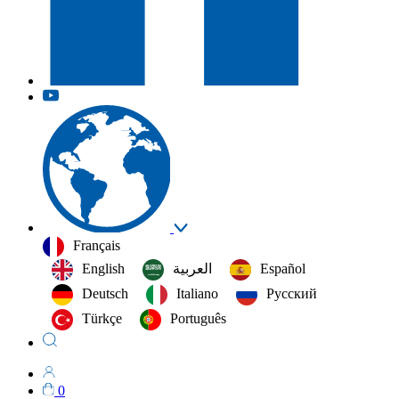
Français
English
العربية‏
Español
Deutsch
Italiano
Русский
Türkçe
Português
0