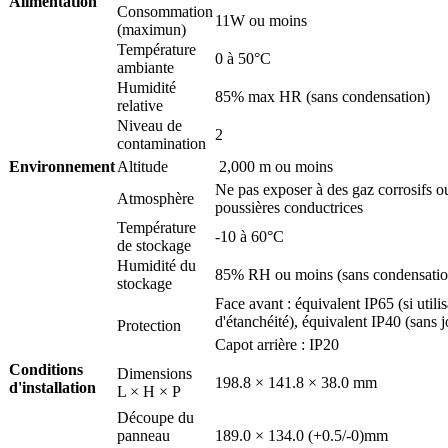
Alimentation
Consommation
11W ou moins
(maximun)
Température
0 à 50°C
ambiante
Humidité
85% max HR (sans condensation)
relative
Niveau de
2
contamination
Environnement
Altitude
2,000 m ou moins
Ne pas exposer à des gaz corrosifs o
Atmosphère
poussières conductrices
Température
-10 à 60°C
de stockage
Humidité du
85% RH ou moins (sans condensatio
stockage
Face avant : équivalent IP65 (si utilis
d'étanchéité), équivalent IP40 (sans j
Protection
Capot arrière : IP20
Conditions
Dimensions
198.8 × 141.8 × 38.0 mm
d'installation
L × H × P
Découpe du
panneau
189.0 × 134.0 (+0.5/-0)mm