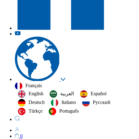
Français
English
العربية‏
Español
Deutsch
Italiano
Русский
Türkçe
Português
0