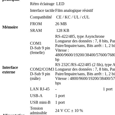
Rétro éclairage
LED
Interface tactile
Film analogique résistif
Compatibilité
CE / KC / UL / cUL
FROM
26 MB
Mémoire
SRAM
128 KB
RS-422/485, type Asynchrone
Longueur des données : 7, 8 bits, Pari
COM1
Paire/Impaire/sans, Bits arrêt : 1, 2 bi
D-Sub 9 pin
Vitesse :
(femelle)
4800/9600/19200/38400/57600/768
bp
RS 232C/RS-422/485 (2 fils), type 
Interface
COM2/COM3
Longueur des données : 7, 8 bits, Pari
externe
D-Sub 9 pin
Paire/Impaire/sans, Bits arrêt : 1, 2 bi
(mâle)
Vitesse : 4800/9600/19200/38400/5
bps
LAN RJ-45
-
1 port
USB-A
1 port
USB mini-B
1 port
Tension
24 V CC ± 10 %
admissible