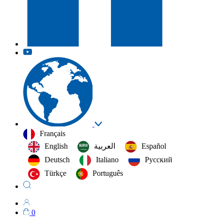
Français
English
العربية‏
Español
Deutsch
Italiano
Русский
Türkçe
Português
0