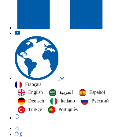
Français
English
العربية‏
Español
Deutsch
Italiano
Русский
Türkçe
Português
0