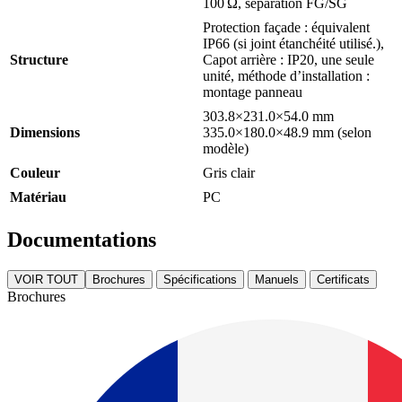
100 Ω, séparation FG/SG
Protection façade : équivalent
IP66 (si joint étanchéité utilisé.),
Structure
Capot arrière : IP20, une seule
unité, méthode d’installation :
montage panneau
303.8×231.0×54.0 mm
Dimensions
335.0×180.0×48.9 mm (selon
modèle)
Couleur
Gris clair
Matériau
PC
Documentations
VOIR TOUT
Brochures
Spécifications
Manuels
Certificats
Brochures